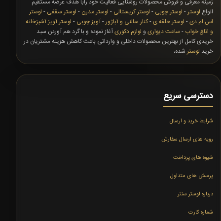
زمینه معرفی و فروش محصولات روشنایی فعالیت خود رابا هدف عرضه مستقیم
انواع
لوستر
-
لوستر چوبی
-
لوستر کریستالی
-
لوستر مدرن
-
لوستر سقفی
-
لوستر
اس ام دی
-
لوستر حلقه ی
-
کنار سالنی و آباژور
-
آویز چوبی
-
لوستر آویز آشپزخانه
و اتاق خواب
-
ساعت دیواری
و
لوازم دکوری
آغاز نموده و با گرد هم آوردن سبد
خریدی کامل از بهترین محصولات داخلی و وارداتی باعث کاهش هزینه مشتریان در
خرید
لوستر
شده،
دسترسی سریع
شرایط خرید و ارسال
رویه های ارسال سفارش
شیوه های پرداخت
پرسش های متداول
درباره لوستر سنتر
شماره کارت