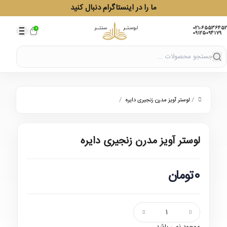
ما را در اینستاگرام دنبال کنید
021-65536452
0
09125094179
/
/
لوستر آویز مدرن زنجیری دایره
لوستر آویز مدرن زنجیری دایره
0تومان