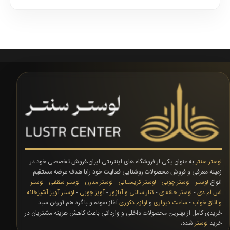
کاردی(شام)نوع ..
ماهتعداد لامپ..
ماهتعداد 
لوستر سنتر
به عنوان یکی ار فروشگاه های اینترنتی ایران،فروش تخصصی خود در
زمینه معرفی و فروش محصولات روشنایی فعالیت خود رابا هدف عرضه مستقیم
انواع
لوستر
-
لوستر چوبی
-
لوستر کریستالی
-
لوستر مدرن
-
لوستر سقفی
-
لوستر
اس ام دی
-
لوستر حلقه ی
-
کنار سالنی و آباژور
-
آویز چوبی
-
لوستر آویز آشپزخانه
و اتاق خواب
-
ساعت دیواری
و
لوازم دکوری
آغاز نموده و با گرد هم آوردن سبد
خریدی کامل از بهترین محصولات داخلی و وارداتی باعث کاهش هزینه مشتریان در
خرید
لوستر
شده،