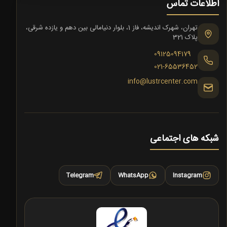
اطلاعات تماس
تهران، شهرک اندیشه، فاز 1، بلوار دنیامالی بین دهم و یازده شرقی،
پلاک 321
09125094179
021-65536452
info@lustrcenter.com
شبکه های اجتماعی
Telegram
WhatsApp
Instagram