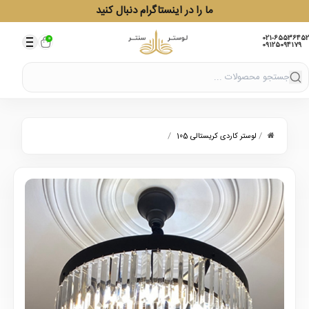
ما را در اینستاگرام دنبال کنید
021-65536452
0
09125094179
/
/
لوستر کاردی کریستالی 105