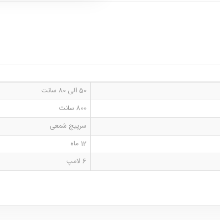
50 الی 80 سانت
800 سانت
سرپیچ شمعی
12 ماه
6 لامپ