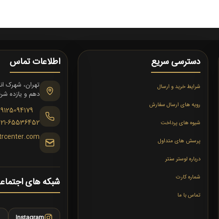
دسترسی سریع
اطلاعات تماس
شرایط خرید و ارسال
دهم و یازده شرقی،
رویه های ارسال سفارش
09125094179
021-65536452
شیوه های پرداخت
trcenter.com
پرسش های متداول
درباره لوستر سنتر
شماره کارت
شبکه های اجتماع
تماس با ما
Instagram