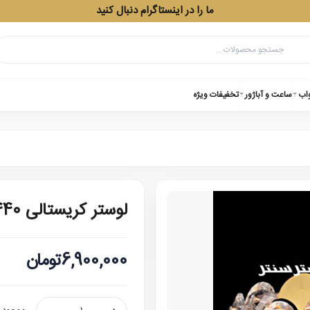
ما را در اینستاگرام دنبال کنید
واب
ساعت و آباژور
تخفیفات ویژه
لوستر کریستالی 23440-400
6,900,000تومان