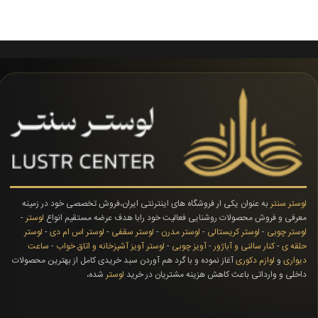
لوستر سنتر
به عنوان یکی ار فروشگاه های اینترنتی ایران،فروش تخصصی خود در زمینه
معرفی و فروش محصولات روشنایی فعالیت خود رابا هدف عرضه مستقیم انواع
لوستر
-
لوستر چوبی
-
لوستر کریستالی
-
لوستر مدرن
-
لوستر سقفی
-
لوستر اس ام دی
-
لوستر
حلقه ی
-
کنار سالنی و آباژور
-
آویز چوبی
-
لوستر آویز آشپزخانه و اتاق خواب
-
ساعت
دیواری
و
لوازم دکوری
آغاز نموده و با گرد هم آوردن سبد خریدی کامل از بهترین محصولات
داخلی و وارداتی باعث کاهش هزینه مشتریان در خرید
لوستر
شده،