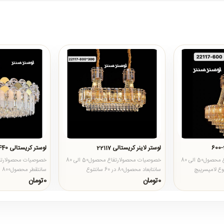
لوستر لاینر کریستالی 22117
لوستر کریستالی 23440-800
خصوصیات محصولارتفاع محصول50 الی 80
خصوصیات محصولارتفاع محصول50 الی 80
حصول60سانتنوع لامپسرپیچ
سانتابعاد محصول80 در 60 سانتنوع
سا
لامپسرپیچ شمعیضمانت محصول12 ماهتع..
شمعیضمانت محصول12 ماهتعداد لام..
0تومان
0تومان