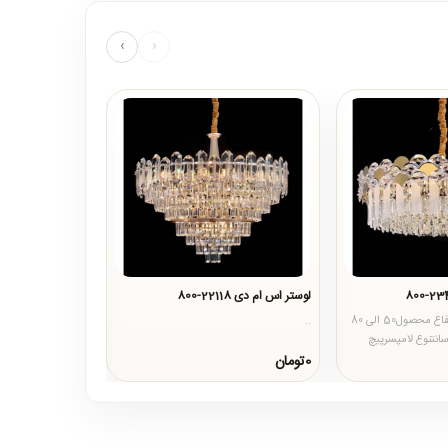
›
‹
لوستر اس ام دی 22118-800
لوستر اس ام دی 22118-400
خصوصیات محصولارتفاع محصول50 الی 80
..
..
نتقطر محصول800 سانتنوع لامپسرپیچ
0تومان
0تومان