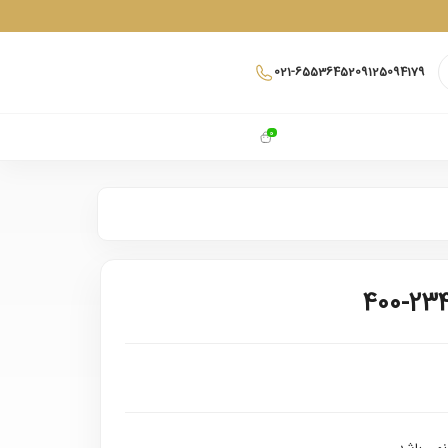
021-65536452
09125094179
0