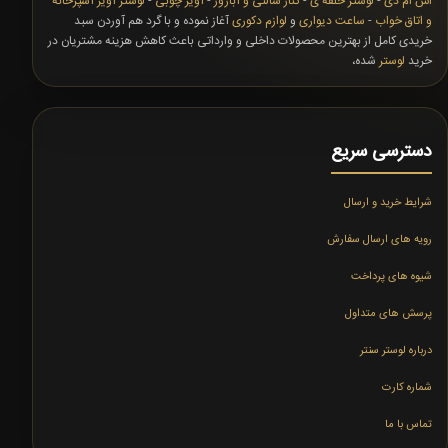
اس ام دی
-
لوستر حلقه ی
-
کنار سالنی و آباژور
-
آویز چوبی
-
لوستر آویز آشپزخانه
و اتاق خواب
-
ساعت دیواری
و
لوازم دکوری
آغاز نموده و با گرد هم آوردن سبد
خریدی کامل از بهترین محصولات داخلی و وارداتی باعث کاهش هزینه مشتریان در
خرید
لوستر
شده،
دسترسی سریع
شرایط خرید و ارسال
رویه های ارسال سفارش
شیوه های پرداخت
پرسش های متداول
درباره لوستر سنتر
شماره کارت
تماس با ما