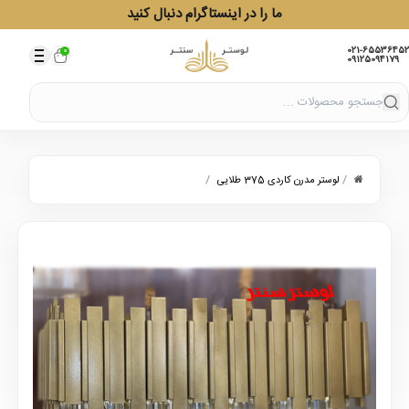
ما را در اینستاگرام دنبال کنید
021-65536452
0
09125094179
/
/
لوستر مدرن کاردی 375 طلایی