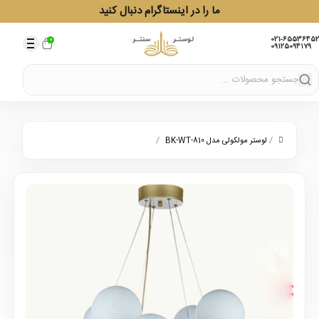
ما را در اینستاگرام دنبال کنید
021-65536452
0
09125094179
/
/
لوستر مولکولی مدل 810-BK-WT