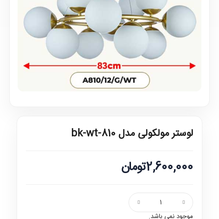
لوستر مولکولی مدل 810-bk-wt
2,600,000تومان
موجود نمی باشد.