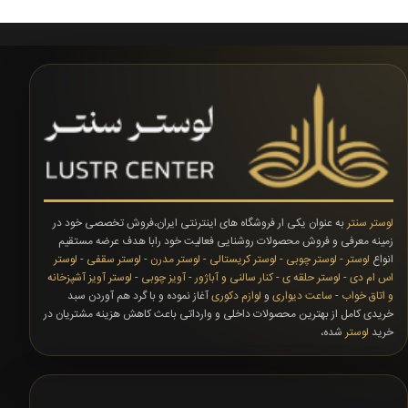
لوستر سنتر
به عنوان یکی ار فروشگاه های اینترنتی ایران،فروش تخصصی خود در
زمینه معرفی و فروش محصولات روشنایی فعالیت خود رابا هدف عرضه مستقیم
انواع
لوستر
-
لوستر چوبی
-
لوستر کریستالی
-
لوستر مدرن
-
لوستر سقفی
-
لوستر
اس ام دی
-
لوستر حلقه ی
-
کنار سالنی و آباژور
-
آویز چوبی
-
لوستر آویز آشپزخانه
و اتاق خواب
-
ساعت دیواری
و
لوازم دکوری
آغاز نموده و با گرد هم آوردن سبد
خریدی کامل از بهترین محصولات داخلی و وارداتی باعث کاهش هزینه مشتریان در
خرید
لوستر
شده،