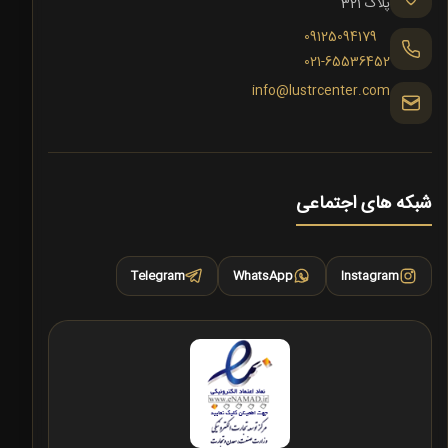
پلاک 321
09125094179
021-65536452
info@lustrcenter.com
شبکه های اجتماعی
Telegram
WhatsApp
Instagram