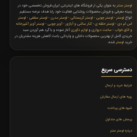
لوستر سنتر
به عنوان یکی ار فروشگاه های اینترنتی ایران،فروش تخصصی خود در
زمینه معرفی و فروش محصولات روشنایی فعالیت خود رابا هدف عرضه مستقیم
انواع
لوستر
-
لوستر چوبی
-
لوستر کریستالی
-
لوستر مدرن
-
لوستر سقفی
-
لوستر
اس ام دی
-
لوستر حلقه ی
-
کنار سالنی و آباژور
-
آویز چوبی
-
لوستر آویز آشپزخانه
و اتاق خواب
-
ساعت دیواری
و
لوازم دکوری
آغاز نموده و با گرد هم آوردن سبد
خریدی کامل از بهترین محصولات داخلی و وارداتی باعث کاهش هزینه مشتریان در
خرید
لوستر
شده،
دسترسی سریع
شرایط خرید و ارسال
رویه های ارسال سفارش
شیوه های پرداخت
پرسش های متداول
درباره لوستر سنتر