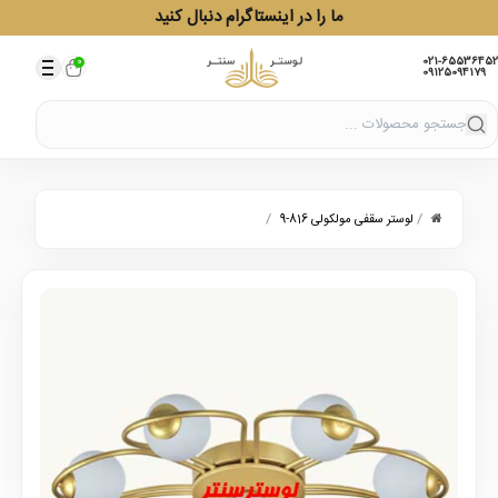
ما را در اینستاگرام دنبال کنید
021-65536452
0
09125094179
/
/
لوستر سقفی مولکولی 816-9