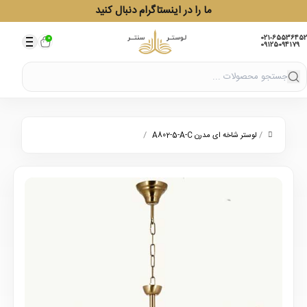
ما را در اینستاگرام دنبال کنید
021-65536452
0
09125094179
/
/
لوستر شاخه ای مدرن A802-5-A-C