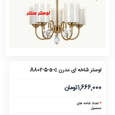
لوستر شاخه ای مدرن A802-5-a-c
1,666,000تومان
تعداد شاخه های
محصول