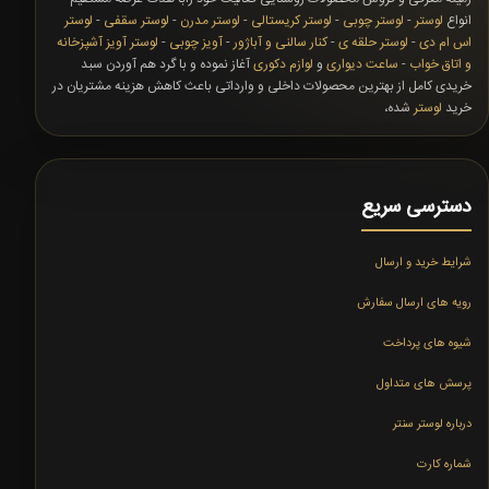
انواع
لوستر
-
لوستر چوبی
-
لوستر کریستالی
-
لوستر مدرن
-
لوستر سقفی
-
لوستر
اس ام دی
-
لوستر حلقه ی
-
کنار سالنی و آباژور
-
آویز چوبی
-
لوستر آویز آشپزخانه
و اتاق خواب
-
ساعت دیواری
و
لوازم دکوری
آغاز نموده و با گرد هم آوردن سبد
خریدی کامل از بهترین محصولات داخلی و وارداتی باعث کاهش هزینه مشتریان در
خرید
لوستر
شده،
دسترسی سریع
شرایط خرید و ارسال
رویه های ارسال سفارش
شیوه های پرداخت
پرسش های متداول
درباره لوستر سنتر
شماره کارت