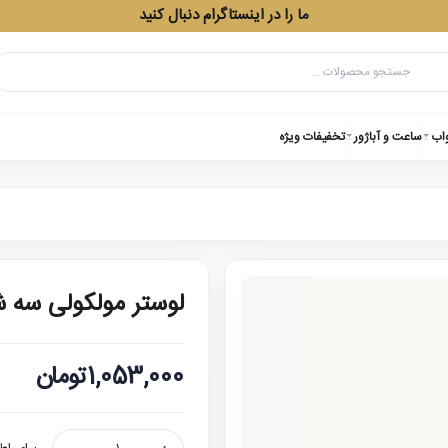
ما را در اینستاگرام دنبال کنید
واب
ساعت و آباژور
تخفیفات ویژه
لوستر مولکولی سه شاخه 808
1,053,000تومان