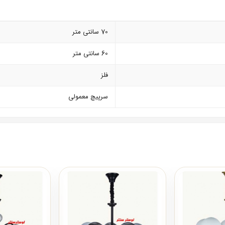
70 سانتی متر
60 سانتی متر
فلز
سرپیچ معمولی