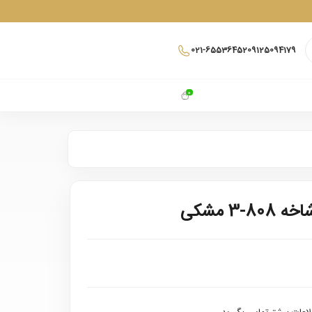
021-65536452
09125094179
0
-3 مشکی