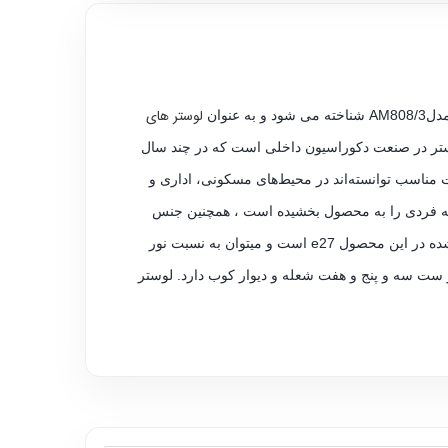
لوستر های
نوان
لوستر در صنعت دکوراسیون داخلی است که در چند سال
 مناسب توانسته‌اند در محیط‌های مسکونی، اداری و
از حباب های کروی شکل شیشه ای به قطر15 سانتی متر زیبایی منحصر به فردی را به محصول بخشیده است ، همچنین جنس
بدنه این محصول از فلز مستحکم با رنگ کوره ای الکترواستاتیک و بسیار مقاوم در برابر رطوبت و تغییر رنگ میباشد.سرپیچ استفاده شده در این محصول e27 است و میتوان به نسبت نور
 ست سه و پنج و هفت شعله و دیوار کوب دارد. لوستر