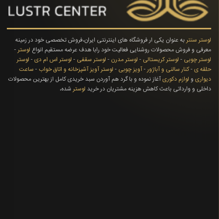
لوستر سنتر
به عنوان یکی ار فروشگاه های اینترنتی ایران،فروش تخصصی خود در زمینه
معرفی و فروش محصولات روشنایی فعالیت خود رابا هدف عرضه مستقیم انواع
لوستر
-
لوستر چوبی
-
لوستر کریستالی
-
لوستر مدرن
-
لوستر سقفی
-
لوستر اس ام دی
-
لوستر
حلقه ی
-
کنار سالنی و آباژور
-
آویز چوبی
-
لوستر آویز آشپزخانه و اتاق خواب
-
ساعت
دیواری
و
لوازم دکوری
آغاز نموده و با گرد هم آوردن سبد خریدی کامل از بهترین محصولات
داخلی و وارداتی باعث کاهش هزینه مشتریان در خرید
لوستر
شده،