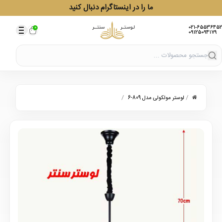
ما را در اینستاگرام دنبال کنید
021-65536452
0
09125094179
/
/
لوستر مولکولی مدل 809-6