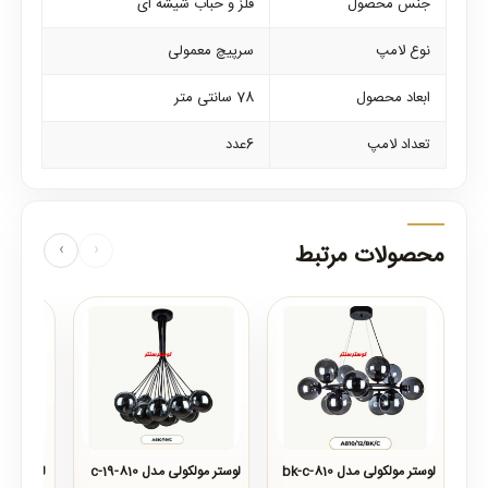
جنس محصول
فلز و حباب شیشه ای
نوع لامپ
سرپیچ معمولی
ابعاد محصول
78 سانتی متر
تعداد لامپ
6عدد
محصولات مرتبط
‹
›
لوستر مولکولی مدل 810-bk-c
لوستر مولکولی مدل 810-19-c
لوستر مولکو