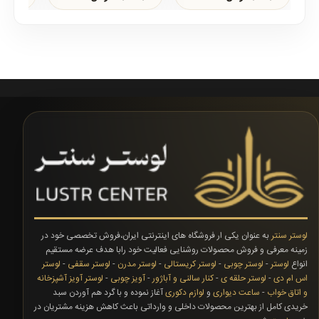
شمعیضمانت محصول12
شمعیضمانت محصول12
ماهتعداد لامپ..
ماهتعداد ..
ماهتعداد .
لوستر سنتر
به عنوان یکی ار فروشگاه های اینترنتی ایران،فروش تخصصی خود در
زمینه معرفی و فروش محصولات روشنایی فعالیت خود رابا هدف عرضه مستقیم
انواع
لوستر
-
لوستر چوبی
-
لوستر کریستالی
-
لوستر مدرن
-
لوستر سقفی
-
لوستر
اس ام دی
-
لوستر حلقه ی
-
کنار سالنی و آباژور
-
آویز چوبی
-
لوستر آویز آشپزخانه
و اتاق خواب
-
ساعت دیواری
و
لوازم دکوری
آغاز نموده و با گرد هم آوردن سبد
خریدی کامل از بهترین محصولات داخلی و وارداتی باعث کاهش هزینه مشتریان در