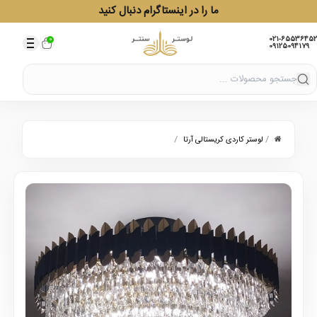
ما را در اینستاگرام دنبال کنید
021-65536452
0
09125094179
/
/
لوستر کاردی کریستالی آرتا