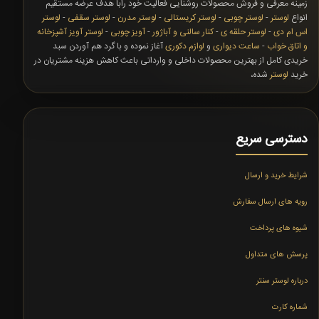
زمینه معرفی و فروش محصولات روشنایی فعالیت خود رابا هدف عرضه مستقیم
انواع
لوستر
-
لوستر چوبی
-
لوستر کریستالی
-
لوستر مدرن
-
لوستر سقفی
-
لوستر
اس ام دی
-
لوستر حلقه ی
-
کنار سالنی و آباژور
-
آویز چوبی
-
لوستر آویز آشپزخانه
و اتاق خواب
-
ساعت دیواری
و
لوازم دکوری
آغاز نموده و با گرد هم آوردن سبد
خریدی کامل از بهترین محصولات داخلی و وارداتی باعث کاهش هزینه مشتریان در
خرید
لوستر
شده،
دسترسی سریع
شرایط خرید و ارسال
رویه های ارسال سفارش
شیوه های پرداخت
پرسش های متداول
درباره لوستر سنتر
شماره کارت