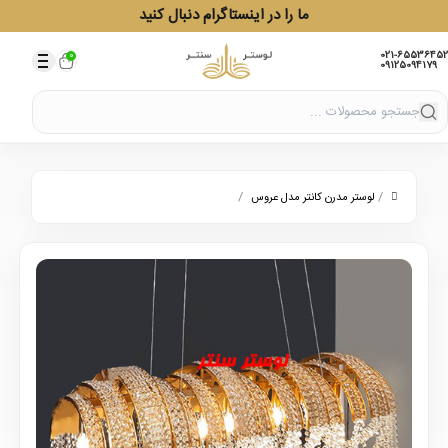
ما را در اینستاگرام دنبال کنید
021-65536452
0
09125094179
/
/
لوستر مدرن کانتر مدل عروس