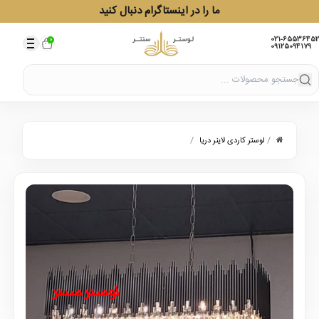
ما را در اینستاگرام دنبال کنید
021-65536452
0
09125094179
/
/
لوستر کاردی لاینر دریا