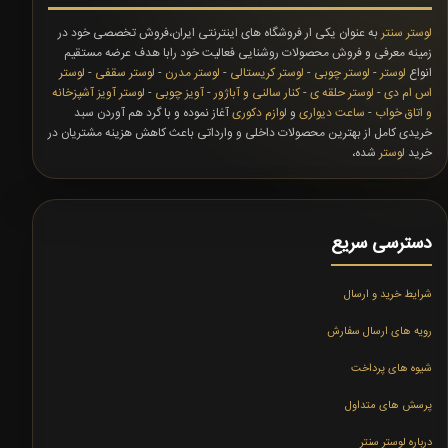
لوستر سنتر
به عنوان یکی ار فروشگاه های اینترنتی ایران،فروش تخصصی خود در
زمینه معرفی و فروش محصولات روشنایی فعالیت خود رابا هدف عرضه مستقیم
انواع
لوستر
-
لوستر چوبی
-
لوستر کریستالی
-
لوستر مدرن
-
لوستر سقفی
-
لوستر
اس ام دی
-
لوستر حلقه ی
-
کنار سالنی و آباژور
-
آویز چوبی
-
لوستر آویز آشپزخانه
و اتاق خواب
-
ساعت دیواری
و
لوازم دکوری
آغاز نموده و با گرد هم آوردن سبد
خریدی کامل از بهترین محصولات داخلی و وارداتی باعث کاهش هزینه مشتریان در
خرید
لوستر
شده،
دسترسی سریع
شرایط خرید و ارسال
رویه های ارسال سفارش
شیوه های پرداخت
پرسش های متداول
درباره لوستر سنتر