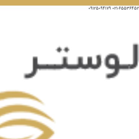
09125094179
021-65536452