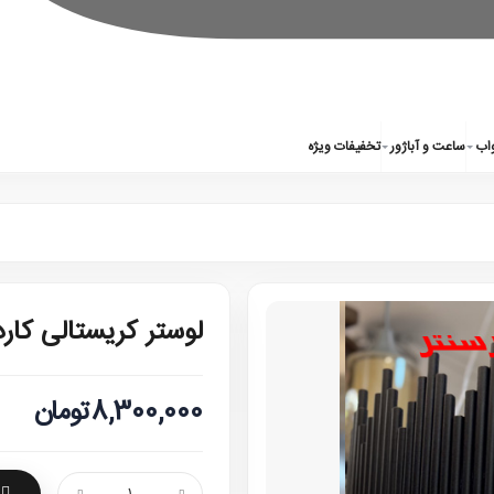
واب
ساعت و آباژور
تخفیفات ویژه
لوستر کریستالی کار
8,300,000تومان