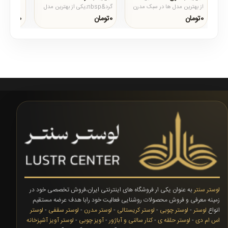
از بهترین مدل ها در سبک مدرن
گرد&nbsp;یکی از بهترین مدل
و کلاسیک است که برای خانه
ها در سبک مدرن و کلاسیک است
0تومان
0تومان
0تومان
های مدرن کاربرد ..
که برای خانه های مدرن کار..
لوستر سنتر
به عنوان یکی ار فروشگاه های اینترنتی ایران،فروش تخصصی خود در
زمینه معرفی و فروش محصولات روشنایی فعالیت خود رابا هدف عرضه مستقیم
انواع
لوستر
-
لوستر چوبی
-
لوستر کریستالی
-
لوستر مدرن
-
لوستر سقفی
-
لوستر
اس ام دی
-
لوستر حلقه ی
-
کنار سالنی و آباژور
-
آویز چوبی
-
لوستر آویز آشپزخانه