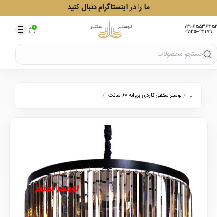
ما را در اینستاگرام دنبال کنید
021-65536452
0
09125094179
/
/
لوستر سقفی کاردی پروانه 60 سانت