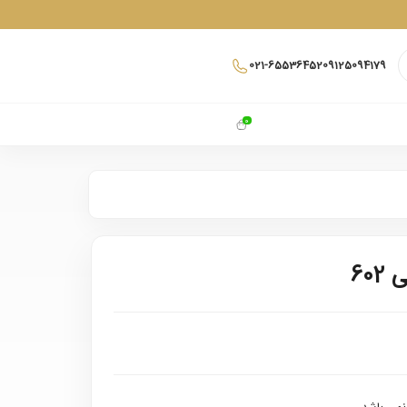
021-65536452
09125094179
0
60