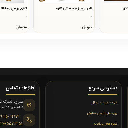
تلفن رومیزی سلطنتی 032
تلفن رومیزی سلطنتی11
..
..
0تومان
0تومان
دسترسی سریع
اطلاعات تماس
شرایط خرید و ارسال
دهم و یازده شرقی،
رویه های ارسال سفارش
09125094179
021-65536452
شیوه های پرداخت