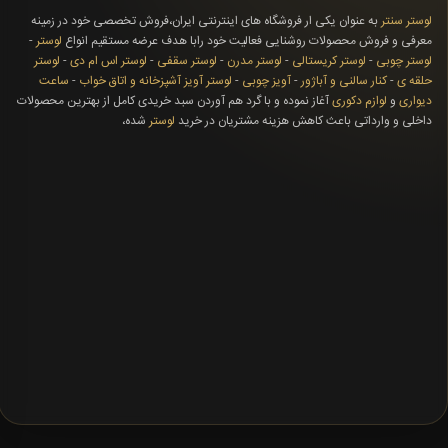
لوستر سنتر
به عنوان یکی ار فروشگاه های اینترنتی ایران،فروش تخصصی خود در زمینه
معرفی و فروش محصولات روشنایی فعالیت خود رابا هدف عرضه مستقیم انواع
لوستر
-
لوستر چوبی
-
لوستر کریستالی
-
لوستر مدرن
-
لوستر سقفی
-
لوستر اس ام دی
-
لوستر
حلقه ی
-
کنار سالنی و آباژور
-
آویز چوبی
-
لوستر آویز آشپزخانه و اتاق خواب
-
ساعت
دیواری
و
لوازم دکوری
آغاز نموده و با گرد هم آوردن سبد خریدی کامل از بهترین محصولات
داخلی و وارداتی باعث کاهش هزینه مشتریان در خرید
لوستر
شده،