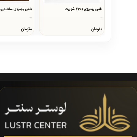
تلفن رومیزی 4201 شوبرت
تلفن رومیزی سلطنتی1201
..
..
0تومان
0تومان