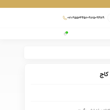
021-65536452
09125094179
0
 کاج