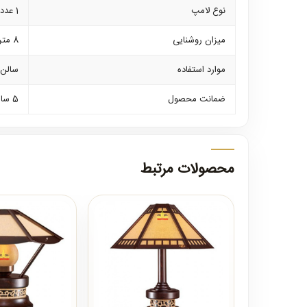
نوع لامپ
1 عدد لامپ سرپیچ معمولی کم مصرف از 7 الی 15 وات
میزان روشنایی
8 متر مربع
موارد استفاده
سالن-
ضمانت محصول
5 سال ضمانت بدنه
محصولات مرتبط