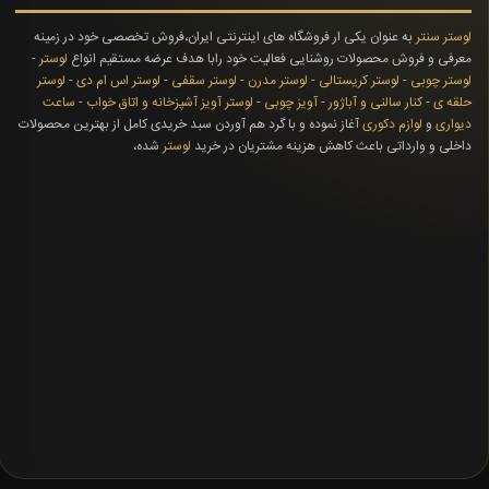
لوستر سنتر
به عنوان یکی ار فروشگاه های اینترنتی ایران،فروش تخصصی خود در زمینه
معرفی و فروش محصولات روشنایی فعالیت خود رابا هدف عرضه مستقیم انواع
لوستر
-
لوستر چوبی
-
لوستر کریستالی
-
لوستر مدرن
-
لوستر سقفی
-
لوستر اس ام دی
-
لوستر
حلقه ی
-
کنار سالنی و آباژور
-
آویز چوبی
-
لوستر آویز آشپزخانه و اتاق خواب
-
ساعت
دیواری
و
لوازم دکوری
آغاز نموده و با گرد هم آوردن سبد خریدی کامل از بهترین محصولات
داخلی و وارداتی باعث کاهش هزینه مشتریان در خرید
لوستر
شده،