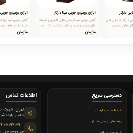
یی دارکار
آباژور رومیزی چوبی مینا دارکار
آباژور رومیزی چوبی 
ی دارکار از مدل های
آباژور چوبی مینا از مدل های فانتزی و ظریف
آباژور چوبی مینا کودک
باژورهای رومیزی
آباژورهای رومیزی و تولید شرکت دارکار است
ظریف آباژورهای رومیز
که جنس چوب آن از ..
است که جنس چوب آ.
0تومان
0تومان
دسترسی سریع
اطلاعات تماس
شرایط خرید و ارسال
دهم و یازده شرقی،
رویه های ارسال سفارش
09125094179
021-65536452
شیوه های پرداخت