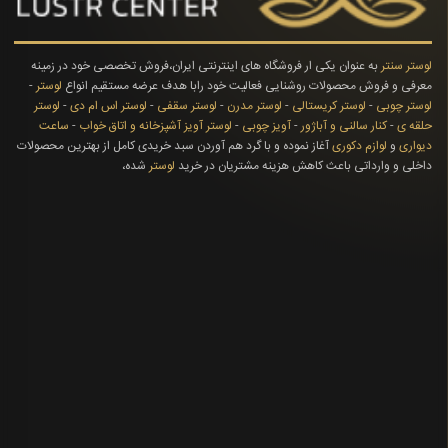
لوستر سنتر
به عنوان یکی ار فروشگاه های اینترنتی ایران،فروش تخصصی خود در زمینه
معرفی و فروش محصولات روشنایی فعالیت خود رابا هدف عرضه مستقیم انواع
لوستر
-
لوستر چوبی
-
لوستر کریستالی
-
لوستر مدرن
-
لوستر سقفی
-
لوستر اس ام دی
-
لوستر
حلقه ی
-
کنار سالنی و آباژور
-
آویز چوبی
-
لوستر آویز آشپزخانه و اتاق خواب
-
ساعت
دیواری
و
لوازم دکوری
آغاز نموده و با گرد هم آوردن سبد خریدی کامل از بهترین محصولات
داخلی و وارداتی باعث کاهش هزینه مشتریان در خرید
لوستر
شده،