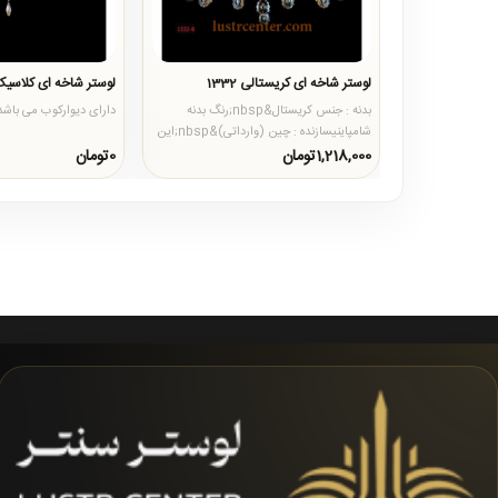
لوستر شاخه ای کریستالی 1332
لوستر شاخه ای کلاسیک 98
بدنه : جنس کریستال&nbsp;رنگ بدنه
دارای دیوارکوب می باشد.
شامپاینیسازنده : چین (وارداتی)&nbsp;این
محصول در تعداد شاخه های دیو..
1,218,000تومان
0تومان