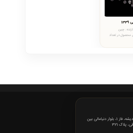
133
زنده : چین
تی)&nbsp;این محصول در تعداد
تهران، شهرک اندیشه، فاز 1، بلوار دنیامالی بین
 پلاک 321