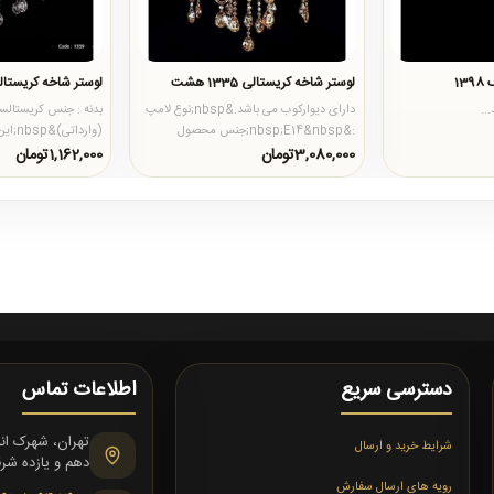
13
لوستر شاخه کریستالی 1335 هشت
لوستر شاخه کریستالی 9
..
دارای دیوارکوب می باشد.&nbsp;نوع لامپ
بدنه : جنس کریستالسا
:&nbsp;E14&nbsp;جنس محصول
(واردا
:&nbsp;شیشه ای کریستال..
شاخه های دیوارکوب 3-5-6-8-12-15 و د..
3,080,000تومان
1,162,000تومان
دسترسی سریع
اطلاعات تماس
شرایط خرید و ارسال
دهم و یازده شرقی،
رویه های ارسال سفارش