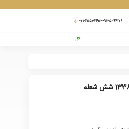
021-65536452
09125094179
0