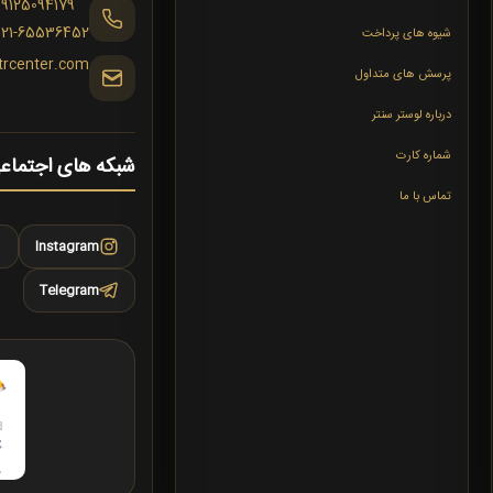
09125094179
021-65536452
شیوه های پرداخت
trcenter.com
پرسش های متداول
درباره لوستر سنتر
شماره کارت
شبکه های اجتماع
تماس با ما
Instagram
Telegram