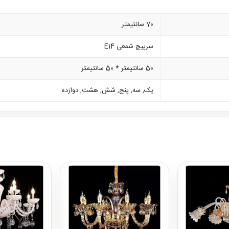
70 سانتیمتر
سرپیچ شمعی E14
50 سانتیمتر * 50 سانتیمتر
یک, سه, پنج, شش, هشت, دوازده