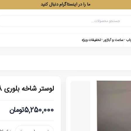
ما را در اینستاگرام دنبال کنید
واب
ساعت و آباژور
تخفیفات ویژه
لوستر شاخه بلوری 1338 شش شعله
5,250,000تومان