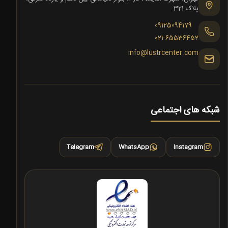
پلاک 321
09125094179
021-65536452
info@lustrcenter.com
شبکه های اجتماعی
Telegram
WhatsApp
Instagram