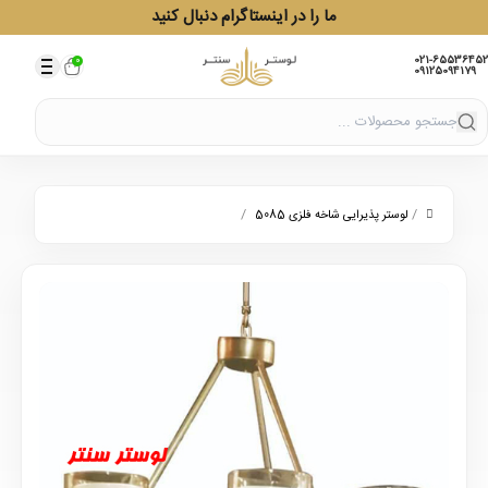
ما را در اینستاگرام دنبال کنید
021-65536452
0
09125094179
/
/
لوستر پذیرایی شاخه فلزی 5085