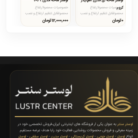
لوستر شاخه ای مدرن اسپایدر
لوستر شاخه مدرن 9049
کروم
خصوصیات محصولارتفاع
خصوصیات محصولارتفاع
محصولقابل تنظیم ارتفاع و نصب
محصولقابل تنظیم ارتفاع و نصب
از 70 الی 100 سانتی متر با کاهش
از 70 الی 100 سانتی متر با کاهش
0تومان
12,000,000تومان
یا افزایش زنجیر محص..
یا افزایش زنجیر محص..
لوستر سنتر
به عنوان یکی ار فروشگاه های اینترنتی ایران،فروش تخصصی خود در
زمینه معرفی و فروش محصولات روشنایی فعالیت خود رابا هدف عرضه مستقیم
انواع
لوستر
-
لوستر چوبی
-
لوستر کریستالی
-
لوستر مدرن
-
لوستر سقفی
-
لوستر