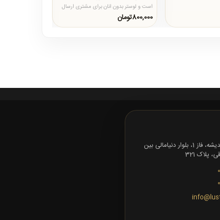
است و لوستر بدون انان برای مشتری ارسال
میشود . در خرید خود دقت ب..
800,000تومان
0تومان
تهران، شهرک اندیشه، فاز 1، بلوار دنیامالی بین
 پلاک 321
info@lus