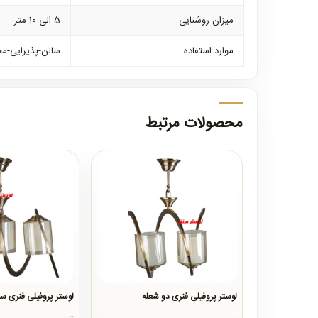
میزان روشنایی
5 الی 10 متر
موارد استفاده
سالن-پذیرایی-م
محصولات مرتبط
لوستر پروفیلی فنری دو شعله
لوستر پروفیلی فنری س
..
..