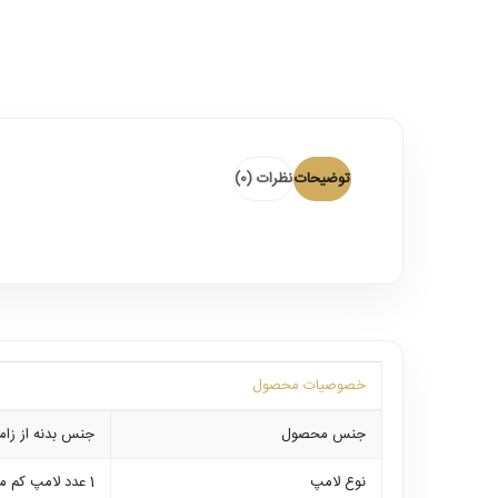
توضیحات
نظرات (0)
خصوصیات محصول
جنس محصول
جنس بدنه از زام
نوع لامپ
1 عدد لامپ کم مصرف سرپیچ معمولی 7 الی 18 وات