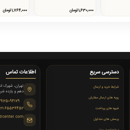
1,630,000تومان
1,764,000تومان
دسترسی سریع
اطلاعات تماس
شرایط خرید و ارسال
دهم و یازده شرقی،
رویه های ارسال سفارش
09125094179
021-65536452
شیوه های پرداخت
trcenter.com
پرسش های متداول
درباره لوستر سنتر