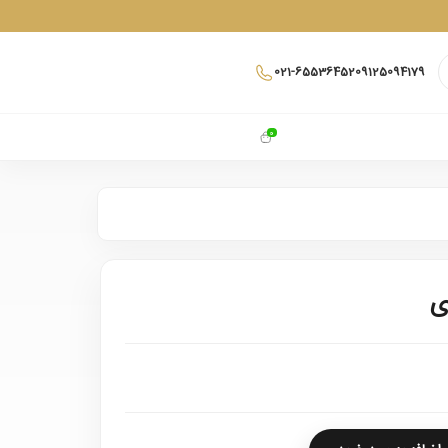
021-65536452
09125094179
0
ی