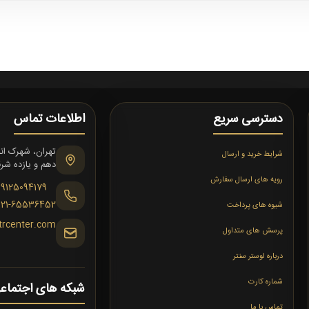
دسترسی سریع
اطلاعات تماس
شرایط خرید و ارسال
دهم و یازده شرقی،
رویه های ارسال سفارش
09125094179
021-65536452
شیوه های پرداخت
trcenter.com
پرسش های متداول
درباره لوستر سنتر
شماره کارت
شبکه های اجتماع
تماس با ما