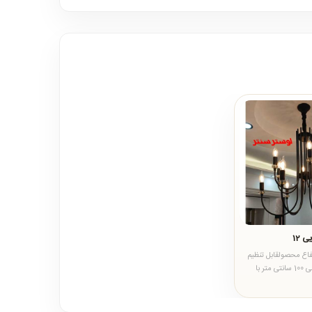
 12
ع محصولقابل تنظیم
ارتفاع و نصب از 70 الی 100 سانتی متر با
یر محص..