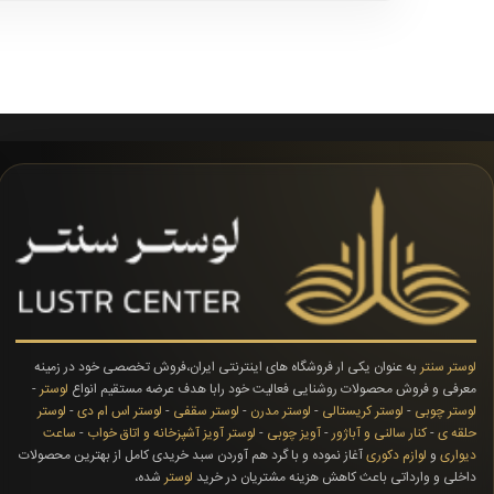
لوستر سنتر
به عنوان یکی ار فروشگاه های اینترنتی ایران،فروش تخصصی خود در زمینه
معرفی و فروش محصولات روشنایی فعالیت خود رابا هدف عرضه مستقیم انواع
لوستر
-
لوستر چوبی
-
لوستر کریستالی
-
لوستر مدرن
-
لوستر سقفی
-
لوستر اس ام دی
-
لوستر
حلقه ی
-
کنار سالنی و آباژور
-
آویز چوبی
-
لوستر آویز آشپزخانه و اتاق خواب
-
ساعت
دیواری
و
لوازم دکوری
آغاز نموده و با گرد هم آوردن سبد خریدی کامل از بهترین محصولات
داخلی و وارداتی باعث کاهش هزینه مشتریان در خرید
لوستر
شده،