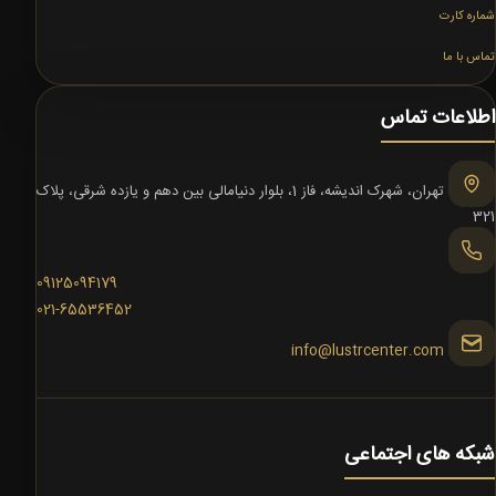
شماره کارت
تماس با ما
اطلاعات تماس
تهران، شهرک اندیشه، فاز 1، بلوار دنیامالی بین دهم و یازده شرقی، پلاک
321
09125094179
021-65536452
info@lustrcenter.com
شبکه های اجتماعی