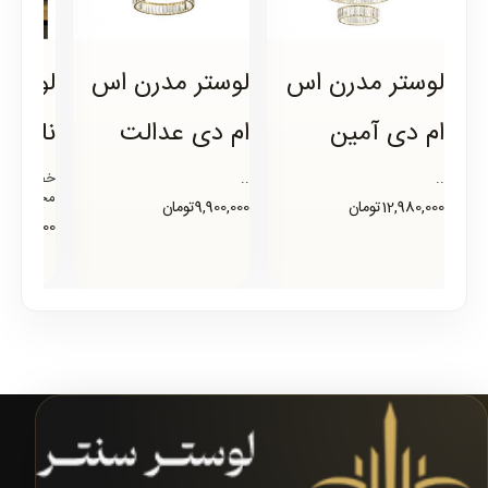
لوستر مدرن اس
لوستر مدرن اس
لوستر
ام دی آمین
ام دی عدالت
نارسی
..
..
خصوصیات 
محصولارتف
12,980,000تومان
9,900,000تومان
استفاده ا
44,500,000توم
تنظیم از 30 تا 100 سانتیم..