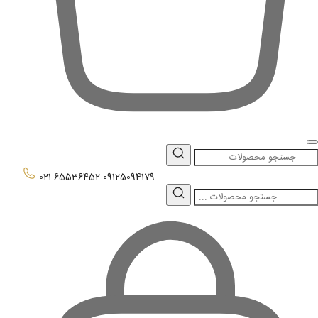
0
021-65536452
09125094179