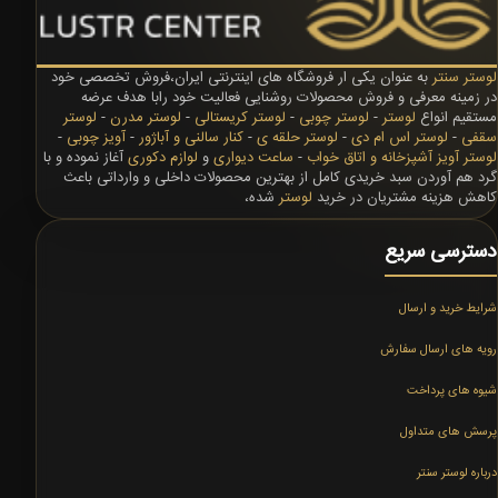
لوستر سنتر
به عنوان یکی ار فروشگاه های اینترنتی ایران،فروش تخصصی خود
در زمینه معرفی و فروش محصولات روشنایی فعالیت خود رابا هدف عرضه
مستقیم انواع
لوستر
-
لوستر چوبی
-
لوستر کریستالی
-
لوستر مدرن
-
لوستر
سقفی
-
لوستر اس ام دی
-
لوستر حلقه ی
-
کنار سالنی و آباژور
-
آویز چوبی
-
لوستر آویز آشپزخانه و اتاق خواب
-
ساعت دیواری
و
لوازم دکوری
آغاز نموده و با
گرد هم آوردن سبد خریدی کامل از بهترین محصولات داخلی و وارداتی باعث
کاهش هزینه مشتریان در خرید
لوستر
شده،
دسترسی سریع
شرایط خرید و ارسال
رویه های ارسال سفارش
شیوه های پرداخت
پرسش های متداول
درباره لوستر سنتر