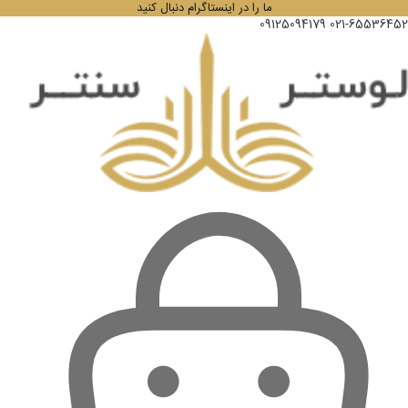
ما را در اینستاگرام دنبال کنید
09125094179
021-65536452