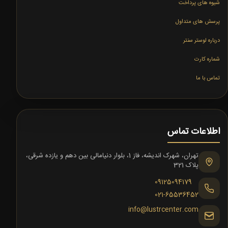
شیوه های پرداخت
پرسش های متداول
درباره لوستر سنتر
شماره کارت
تماس با ما
اطلاعات تماس
تهران، شهرک اندیشه، فاز 1، بلوار دنیامالی بین دهم و یازده شرقی،
پلاک 321
09125094179
021-65536452
info@lustrcenter.com