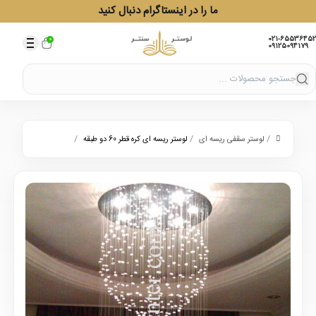
ما را در اینستاگرام دنبال کنید
021-65536452
0
09125094179
/
/
/
لوستر سقفی ریسه ای
لوستر ریسه ای کره قطر 60 دو طبقه