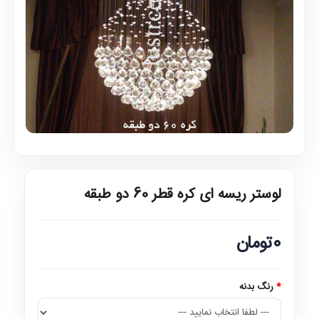
لوستر ریسه ای کره قطر 60 دو طبقه
0تومان
رنگ بدنه