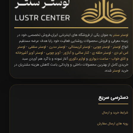
لوستر سنتر
به عنوان یکی ار فروشگاه های اینترنتی ایران،فروش تخصصی خود در
زمینه معرفی و فروش محصولات روشنایی فعالیت خود رابا هدف عرضه مستقیم
انواع
لوستر
-
لوستر چوبی
-
لوستر کریستالی
-
لوستر مدرن
-
لوستر سقفی
-
لوستر
اس ام دی
-
لوستر حلقه ی
-
کنار سالنی و آباژور
-
آویز چوبی
-
لوستر آویز آشپزخانه
و اتاق خواب
-
ساعت دیواری
و
لوازم دکوری
آغاز نموده و با گرد هم آوردن سبد
خریدی کامل از بهترین محصولات داخلی و وارداتی باعث کاهش هزینه مشتریان در
خرید
لوستر
شده،
دسترسی سریع
شرایط خرید و ارسال
رویه های ارسال سفارش