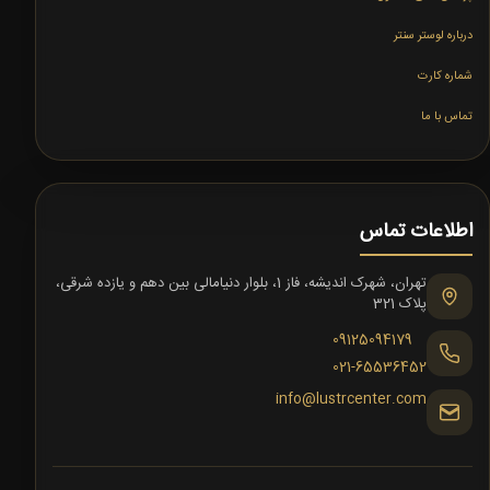
درباره لوستر سنتر
شماره کارت
تماس با ما
اطلاعات تماس
تهران، شهرک اندیشه، فاز 1، بلوار دنیامالی بین دهم و یازده شرقی،
پلاک 321
09125094179
021-65536452
info@lustrcenter.com