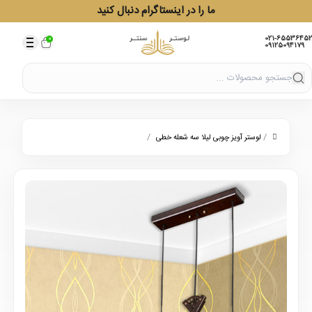
ما را در اینستاگرام دنبال کنید
021-65536452
0
09125094179
/
/
لوستر آویز چوبی لیلا سه شعله خطی