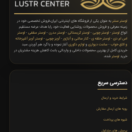
لوستر سنتر
به عنوان یکی ار فروشگاه های اینترنتی ایران،فروش تخصصی خود در
زمینه معرفی و فروش محصولات روشنایی فعالیت خود رابا هدف عرضه مستقیم
انواع
لوستر
-
لوستر چوبی
-
لوستر کریستالی
-
لوستر مدرن
-
لوستر سقفی
-
لوستر
اس ام دی
-
لوستر حلقه ی
-
کنار سالنی و آباژور
-
آویز چوبی
-
لوستر آویز آشپزخانه
و اتاق خواب
-
ساعت دیواری
و
لوازم دکوری
آغاز نموده و با گرد هم آوردن سبد
خریدی کامل از بهترین محصولات داخلی و وارداتی باعث کاهش هزینه مشتریان در
خرید
لوستر
شده،
دسترسی سریع
شرایط خرید و ارسال
رویه های ارسال سفارش
شیوه های پرداخت
پرسش های متداول