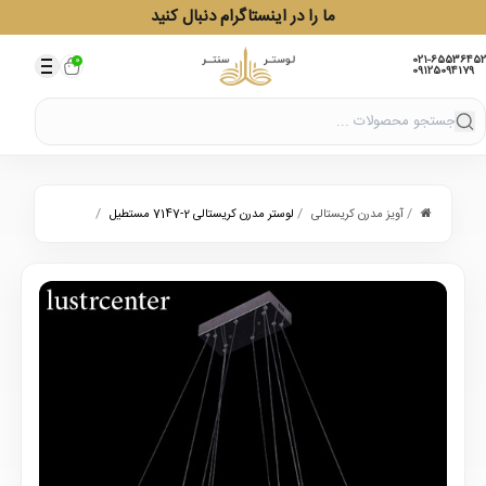
ما را در اینستاگرام دنبال کنید
021-65536452
0
09125094179
/
/
/
آویز مدرن کریستالی
لوستر مدرن کریستالی 2-7147 مستطیل