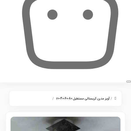
0
/
/
آویز مدرن کریستالی مستطیل 80-60-40-20