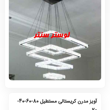
آویز مدرن کریستالی مستطیل 80-60-40-