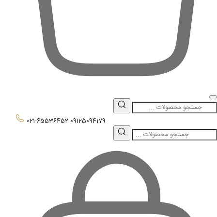
0
021-65536452
09125094179