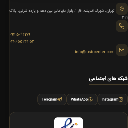
تهران، شهرک اندیشه، فاز 1، بلوار دنیامالی بین دهم و یازده شرقی، پلاک
321
09125094179
021-65536452
info@lustrcenter.com
شبکه های اجتماعی
Telegram
WhatsApp
Instagram