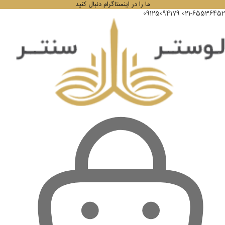
ما را در اینستاگرام دنبال کنید
09125094179
021-65536452