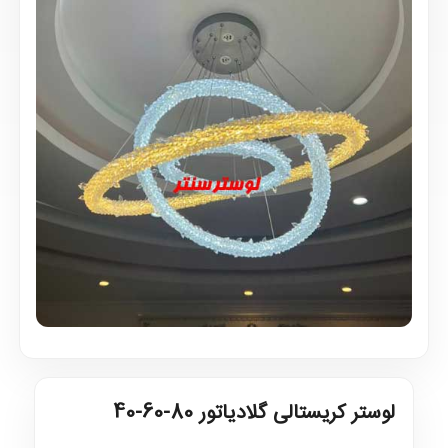
لوستر کریستالی گلادیاتور 80-60-40