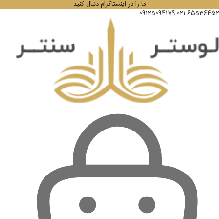
ما را در اینستاگرام دنبال کنید
09125094179
021-65536452