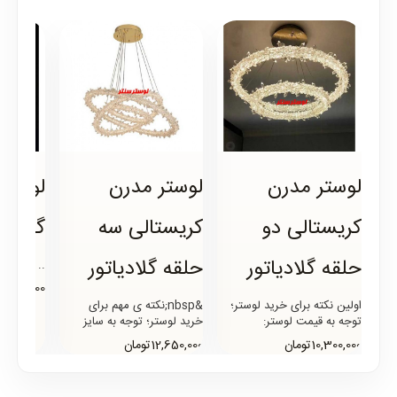
لوستر مدرن
لوستر مدرن
لوستر
کریستالی دو
کریستالی سه
گلادیا
حلقه گلادیاتور
حلقه گلادیاتور
..
7,600,000تومان
اولین نکته برای خرید لوستر؛
&nbsp;نکته ی مهم برای
توجه به قیمت لوستر:
خرید لوستر؛ توجه به سایز
&nbsp;اکنون در مسیر بررسی
لوستر: آخرین نکته ای که باید
10,300,000تومان
12,650,000تومان
نکات خرید لوستر باید به..
بدانیم، توجه به سای..