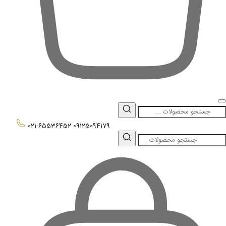
0
021-65536452
09125094179