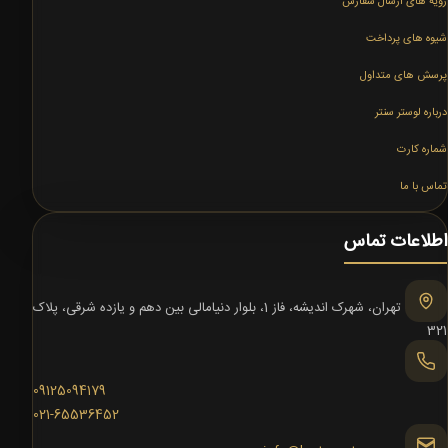
رویه های ارسال سفارش
شیوه های پرداخت
پرسش های متداول
درباره لوستر سنتر
شماره کارت
تماس با ما
اطلاعات تماس
تهران، شهرک اندیشه، فاز 1، بلوار دنیامالی بین دهم و یازده شرقی، پلاک
321
09125094179
021-65536452