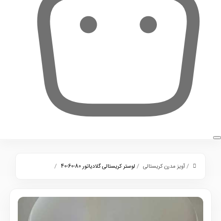
0
/
/
/
آویز مدرن کریستالی
لوستر کریستالی گلادیاتور 80-60-40