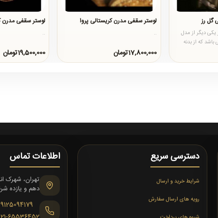
 گل رز
لوستر سقفی مدرن کریستالی پروا
لوستر سقفی مدرن کر
یکی دیگر از مدل
..
..
اشد که از بدنه
ها..
17,800,000تومان
19,500,000تومان
دسترسی سریع
اطلاعات تماس
شرایط خرید و ارسال
دهم و یازده شرقی،
رویه های ارسال سفارش
09125094179
021-65536452
شیوه های پرداخت