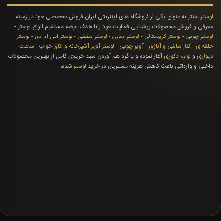
لوستر سنتر
به عنوان یکی ار فروشگاه های اینترنتی ایران،فروش تخصصی خود در زمینه
معرفی و فروش محصولات روشنایی فعالیت خود رابا هدف عرضه مستقیم انواع
لوستر
-
لوستر چوبی
-
لوستر کریستالی
-
لوستر مدرن
-
لوستر سقفی
-
لوستر اس ام دی
-
لوستر
حلقه ی
-
کنار سالنی و آباژور
-
آویز چوبی
-
لوستر آویز آشپزخانه و اتاق خواب
-
ساعت
دیواری
و
لوازم دکوری
آغاز نموده و با گرد هم آوردن سبد خریدی کامل از بهترین محصولات
داخلی و وارداتی باعث کاهش هزینه مشتریان در خرید
لوستر
شده،