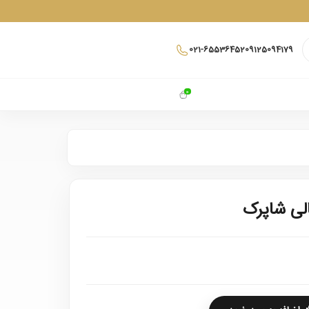
021-65536452
09125094179
0
لی شاپرک