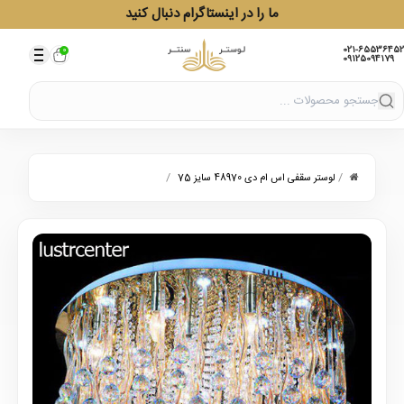
ما را در اینستاگرام دنبال کنید
021-65536452
0
09125094179
/
/
لوستر سقفی اس ام دی 48970 سایز 75