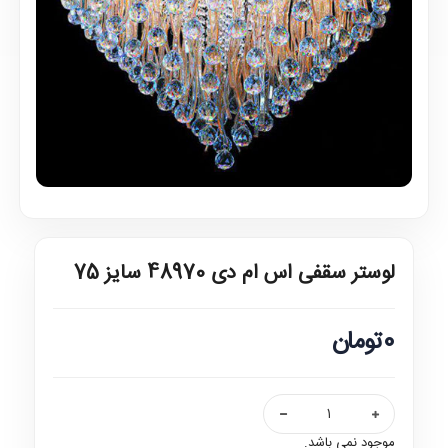
لوستر سقفی اس ام دی 48970 سایز 75
0تومان
موجود نمی باشد.