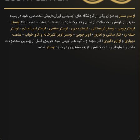
لوستر سنتر
به عنوان یکی ار فروشگاه های اینترنتی ایران،فروش تخصصی خود در زمینه
معرفی و فروش محصولات روشنایی فعالیت خود رابا هدف عرضه مستقیم انواع
لوستر
-
لوستر چوبی
-
لوستر کریستالی
-
لوستر مدرن
-
لوستر سقفی
-
لوستر اس ام دی
-
لوستر
حلقه ی
-
کنار سالنی و آباژور
-
آویز چوبی
-
لوستر آویز آشپزخانه و اتاق خواب
-
ساعت
دیواری
و
لوازم دکوری
آغاز نموده و با گرد هم آوردن سبد خریدی کامل از بهترین محصولات
داخلی و وارداتی باعث کاهش هزینه مشتریان در خرید
لوستر
شده،