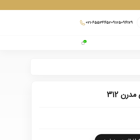
021-65536452
09125094179
0
رن 312