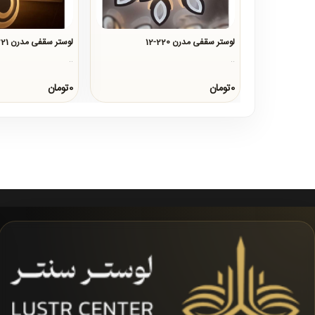
لوستر سقفی مدرن 220-12
لوستر سقفی مدرن 221-5
..
..
0تومان
0تومان