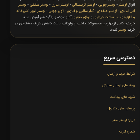
انواع
لوستر
-
لوستر چوبی
-
لوستر کریستالی
-
لوستر مدرن
-
لوستر سقفی
-
لوستر
اس ام دی
-
لوستر حلقه ی
-
کنار سالنی و آباژور
-
آویز چوبی
-
لوستر آویز آشپزخانه
و اتاق خواب
-
ساعت دیواری
و
لوازم دکوری
آغاز نموده و با گرد هم آوردن سبد
خریدی کامل از بهترین محصولات داخلی و وارداتی باعث کاهش هزینه مشتریان در
خرید
لوستر
شده،
دسترسی سریع
شرایط خرید و ارسال
رویه های ارسال سفارش
شیوه های پرداخت
پرسش های متداول
درباره لوستر سنتر
شماره کارت