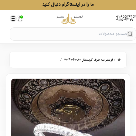
ما را در اینستاگرام دنبال کنید
021-65536452
0
09125094179
/
/
لوستر سه طرف کریستال 80-60-40-20