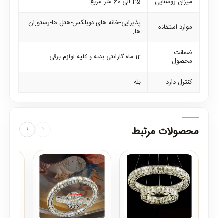
میزان روشنایی
45 الی 60 متر مربع
پذیرایی-خانه های دوبلکس-هتل ها-رستوران
موارد استفاده
ها.
ضمانت
12 ماه گارانتی بدنه و کلیه لوازم برقی
محصول
کنترل دارد
بله
محصولات مرتبط
‹
›