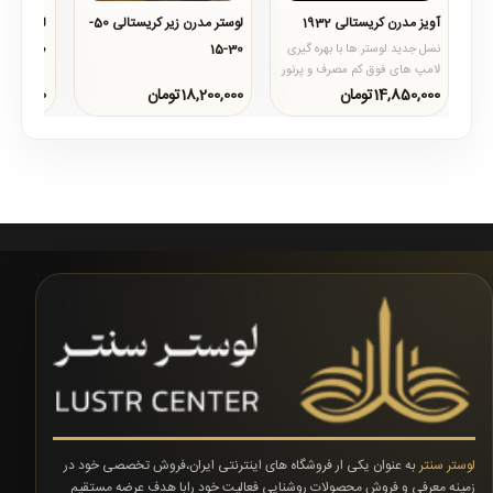
آویز مدرن کریستالی 1932
لوستر مدرن زیر کریستالی 50-
50-30-15
30-15
نسل جدید لوستر ها با بهره گیری
..
..
لامپ های فوق کم مصرف و پرنور
اس ام دی جایگاه خود را در سبد
14,850,000تومان
18,200,000تومان
26,900,000ت
خرید مشتری..
لوستر سنتر
به عنوان یکی ار فروشگاه های اینترنتی ایران،فروش تخصصی خود در
زمینه معرفی و فروش محصولات روشنایی فعالیت خود رابا هدف عرضه مستقیم