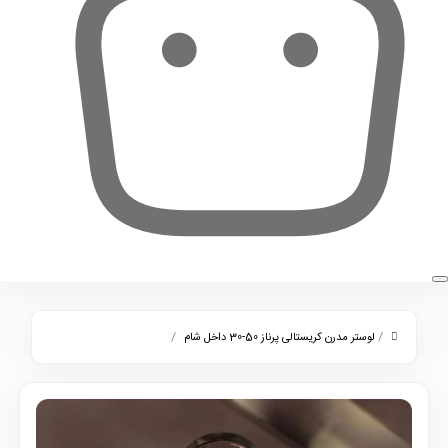
0
/
/
لوستر مدرن کریستالی پرناز 50-30 داخل شام