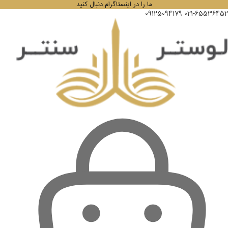
ما را در اینستاگرام دنبال کنید
09125094179
021-65536452