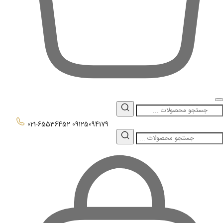
0
021-65536452
09125094179