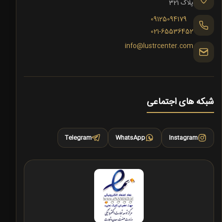
پلاک 321
09125094179
021-65536452
info@lustrcenter.com
شبکه های اجتماعی
Telegram
WhatsApp
Instagram