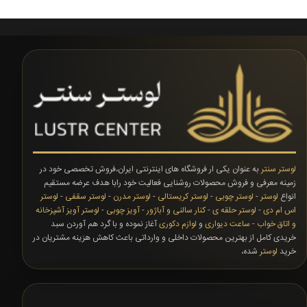
لوستر سنتر
به عنوان یکی ار فروشگاه های اینترنتی ایران،فروش تخصصی خود در
زمینه معرفی و فروش محصولات روشنایی فعالیت خود رابا هدف عرضه مستقیم
انواع
لوستر
-
لوستر چوبی
-
لوستر کریستالی
-
لوستر مدرن
-
لوستر سقفی
-
لوستر
اس ام دی
-
لوستر حلقه ی
-
کنار سالنی و آباژور
-
آویز چوبی
-
لوستر آویز آشپزخانه
و اتاق خواب
-
ساعت دیواری
و
لوازم دکوری
آغاز نموده و با گرد هم آوردن سبد
خریدی کامل از بهترین محصولات داخلی و وارداتی باعث کاهش هزینه مشتریان در
خرید
لوستر
شده،