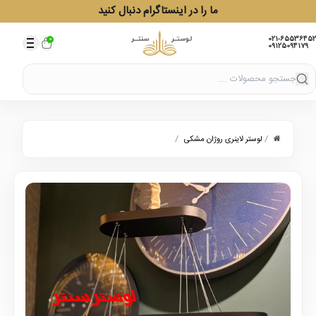
ما را در اینستاگرام دنبال کنید
021-65536452
0
09125094179
/
/
لوستر لاینری روژان مشکی