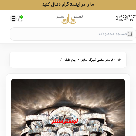
ما را در اینستاگرام دنبال کنید
021-65536452
0
09125094179
/
/
لوستر سقفی گلبرگ سایز 100 پنج طبقه