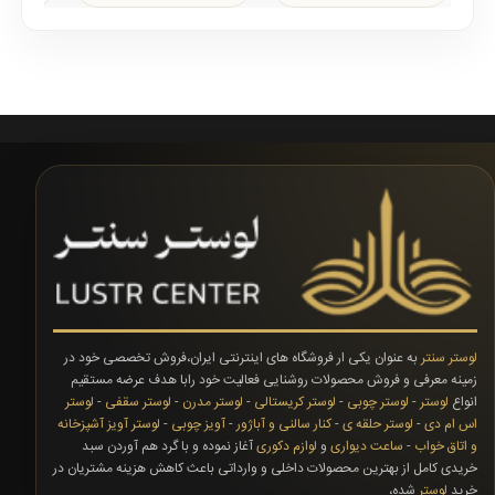
بسیار زیبایی در تول..
که در لوستر سنتر با ا..
مشتریان زی
لوستر سنتر
به عنوان یکی ار فروشگاه های اینترنتی ایران،فروش تخصصی خود در
زمینه معرفی و فروش محصولات روشنایی فعالیت خود رابا هدف عرضه مستقیم
انواع
لوستر
-
لوستر چوبی
-
لوستر کریستالی
-
لوستر مدرن
-
لوستر سقفی
-
لوستر
اس ام دی
-
لوستر حلقه ی
-
کنار سالنی و آباژور
-
آویز چوبی
-
لوستر آویز آشپزخانه
و اتاق خواب
-
ساعت دیواری
و
لوازم دکوری
آغاز نموده و با گرد هم آوردن سبد
خریدی کامل از بهترین محصولات داخلی و وارداتی باعث کاهش هزینه مشتریان در
خرید
لوستر
شده،