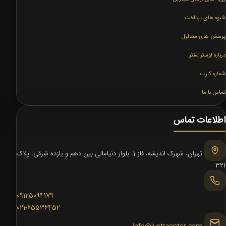
شیوه های پرداخت
پرسش های متداول
درباره لوستر سنتر
شماره کارت
تماس با ما
اطلاعات تماس
تهران، شهرک اندیشه، فاز 1، بلوار دنیامالی بین دهم و یازده شرقی، پلاک
321
09125094179
021-65536452