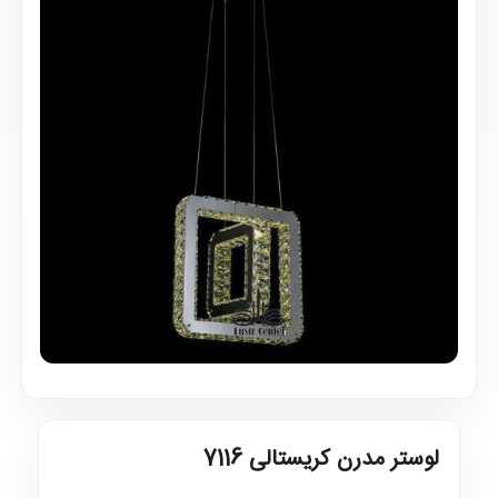
لوستر مدرن کریستالی 7116