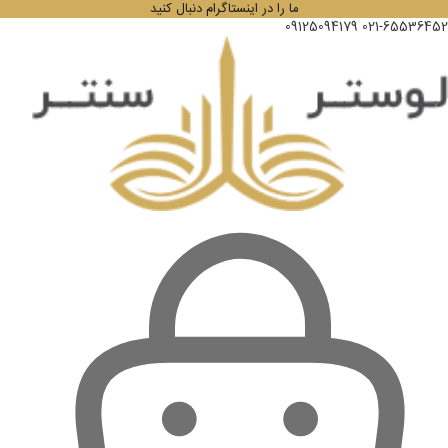
ما را در اینستاگرام دنبال کنید
09125094179
021-65536452