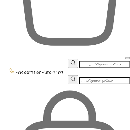
0
021-65536452
09125094179