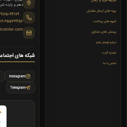
شرایط خرید و ارسال
دهم و یازده شرقی،
رویه های ارسال سفارش
09125094179
021-65536452
شیوه های پرداخت
trcenter.com
پرسش های متداول
درباره لوستر سنتر
شماره کارت
شبکه های اجتماع
تماس با ما
Instagram
Telegram