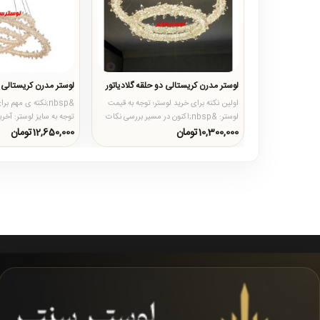
لوستر مدرن کریستالی دو حلقه گلادیاتور
لوستر مدرن کریستالی س
اولین نکته برای خرید لوستر؛ توجه به قیمت
&nbsp;نکته ی مهم ب
لوستر: &nbsp;اکنون در مسیر بررسی نکات
توجه به 
خرید لوستر باید به..
بدانیم، توجه به سای..
10,300,000تومان
12,650,000تومان