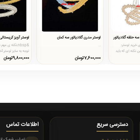
ه حلقه گلادیاتور
لوستر مدرن گلادیاتور سه کمان
لوستر آویز کریستال
رای خرید لوستر؛
..
&nbsp;نکته ی مه
سایز لوستر: آخرین نکته ای که باید
توجه به سایز لوستر:آخ
بدانیم، توجه به سایز 
7,600,000تومان
9,800,000تومان
دسترسی سریع
اطلاعات تماس