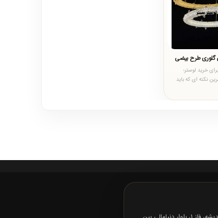
ی گلوری طرح بیضی
م برای خرید لوستر؛
رین نکته ای که باید
لوست..
تهران، شهرک اندیشه، فاز 1، بلوار دنیامالی بین