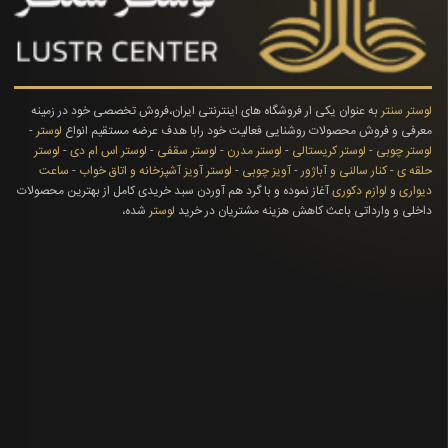
لوستر سنتر
به عنوان یکی ار فروشگاه های اینترنتی ایران،فروش تخصصی خود در زمینه
معرفی و فروش محصولات روشنایی فعالیت خود رابا هدف عرضه مستقیم انواع
لوستر
-
لوستر چوبی
-
لوستر کریستالی
-
لوستر مدرن
-
لوستر سقفی
-
لوستر اس ام دی
-
لوستر
حلقه ی
-
کنار سالنی و آباژور
-
آویز چوبی
-
لوستر آویز آشپزخانه و اتاق خواب
-
ساعت
دیواری
و
لوازم دکوری
آغاز نموده و با گرد هم آوردن سبد خریدی کامل از بهترین محصولات
داخلی و وارداتی باعث کاهش هزینه مشتریان در خرید
لوستر
شده،