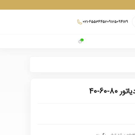
021-65536452
09125094179
0
8-60-40