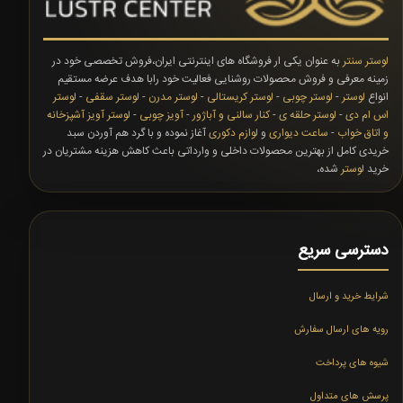
لوستر سنتر
به عنوان یکی ار فروشگاه های اینترنتی ایران،فروش تخصصی خود در
زمینه معرفی و فروش محصولات روشنایی فعالیت خود رابا هدف عرضه مستقیم
انواع
لوستر
-
لوستر چوبی
-
لوستر کریستالی
-
لوستر مدرن
-
لوستر سقفی
-
لوستر
اس ام دی
-
لوستر حلقه ی
-
کنار سالنی و آباژور
-
آویز چوبی
-
لوستر آویز آشپزخانه
و اتاق خواب
-
ساعت دیواری
و
لوازم دکوری
آغاز نموده و با گرد هم آوردن سبد
خریدی کامل از بهترین محصولات داخلی و وارداتی باعث کاهش هزینه مشتریان در
خرید
لوستر
شده،
دسترسی سریع
شرایط خرید و ارسال
رویه های ارسال سفارش
شیوه های پرداخت
پرسش های متداول