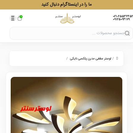
ما را در اینستاگرام دنبال کنید
021-65536452
0
09125094179
/
/
لوستر سقفی مدرن پلکسی نایکی