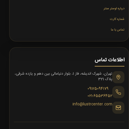
درباره لوستر سنتر
شماره کارت
تماس با ما
اطلاعات تماس
تهران، شهرک اندیشه، فاز 1، بلوار دنیامالی بین دهم و یازده شرقی،
پلاک 321
09125094179
021-65536452
info@lustrcenter.com