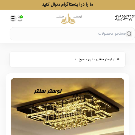
ما را در اینستاگرام دنبال کنید
021-65536452
0
09125094179
/
/
لوستر سقفی مدرن ماهرخ