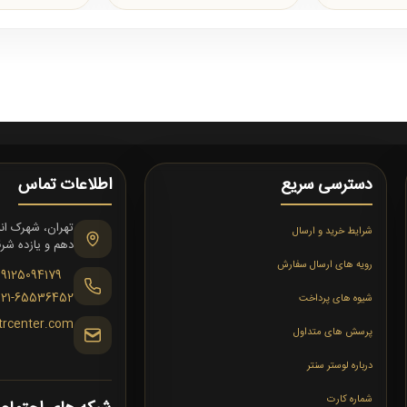
دسترسی سریع
اطلاعات تماس
شرایط خرید و ارسال
دهم و یازده شرقی،
رویه های ارسال سفارش
09125094179
021-65536452
شیوه های پرداخت
trcenter.com
پرسش های متداول
درباره لوستر سنتر
شماره کارت