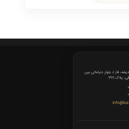
تهران، شهرک اندیشه، فاز 1، بلوار دنیامالی بین
 پلاک 321
info@lus