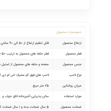
خصوصیات محصول
ارتفاع محصول
قابل تنظیم ارتفاع از 50 الی 90 سانتی متر
قطر محصول
قطر حلقه های محصول به ترتیب 50-30-15 سانتی متر میباشد
جنس محصول
صفحه و حلقه های محصول از استیل د
نوع لامپ
لامپ های فوق کم مصرف اس ام دی که ب
میزان روشنایی
25 متر مربع
موارد استفاده
سالن-پذیرایی-آشپزخانه-اتاق خواب و ..
ضمانت محصول
5 سال ضمانت بدنه و 1 سال ضمانت کلیه لوازم برقی