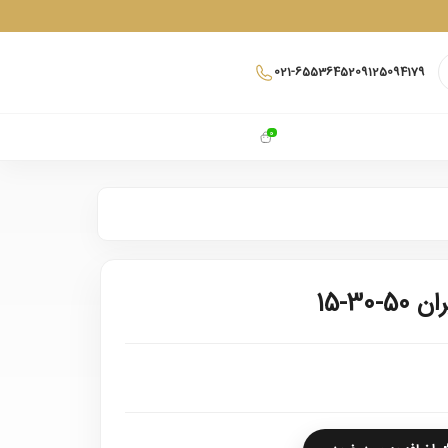
021-65536452
09125094179
0
30-15