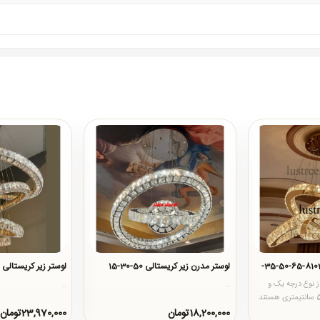
لوستر آویز کریستالی 8103-65-50-35-
لوستر مدرن زیر کریستالی 50-30-15
لوستر زیر کریستالی 60-45-25-15
ستال لوستر&nbsp;از نوع درجه یک و
..
..
شفاف و در اندازه جدید 5 سانتیمتری هستند
م..
18,200,000تومان
23,970,000تومان