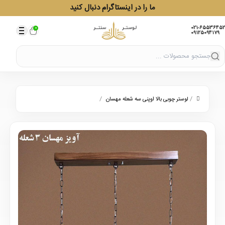
ما را در اینستاگرام دنبال کنید
021-65536452
0
09125094179
/
/
لوستر چوبی بالا اوپنی سه شعله مهسان