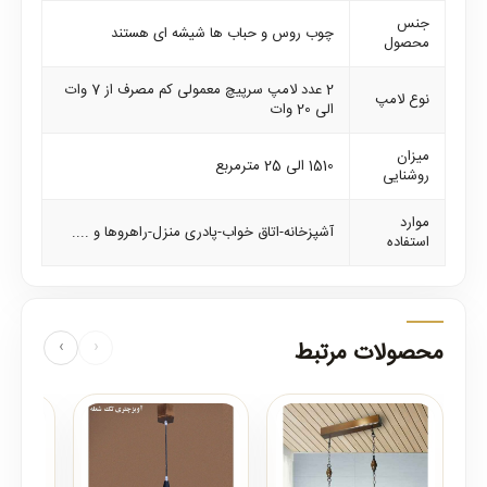
جنس
چوب روس و حباب ها شیشه ای هستند
محصول
2 عدد لامپ سرپیچ معمولی کم مصرف از 7 وات
نوع لامپ
الی 20 وات
میزان
1510 الی 25 مترمربع
روشنایی
موارد
آشپزخانه-اتاق خواب-پادری منزل-راهروها و ....
استفاده
محصولات مرتبط
‹
›