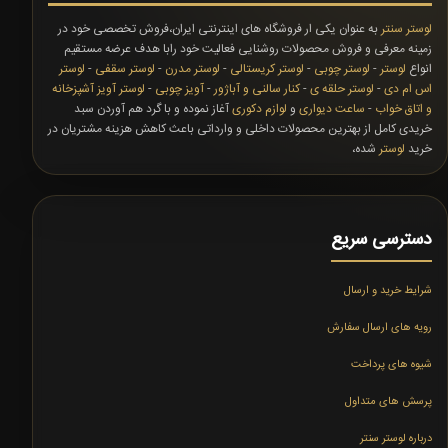
لوستر سنتر
به عنوان یکی ار فروشگاه های اینترنتی ایران،فروش تخصصی خود در
زمینه معرفی و فروش محصولات روشنایی فعالیت خود رابا هدف عرضه مستقیم
انواع
لوستر
-
لوستر چوبی
-
لوستر کریستالی
-
لوستر مدرن
-
لوستر سقفی
-
لوستر
اس ام دی
-
لوستر حلقه ی
-
کنار سالنی و آباژور
-
آویز چوبی
-
لوستر آویز آشپزخانه
و اتاق خواب
-
ساعت دیواری
و
لوازم دکوری
آغاز نموده و با گرد هم آوردن سبد
خریدی کامل از بهترین محصولات داخلی و وارداتی باعث کاهش هزینه مشتریان در
خرید
لوستر
شده،
دسترسی سریع
شرایط خرید و ارسال
رویه های ارسال سفارش
شیوه های پرداخت
پرسش های متداول
درباره لوستر سنتر