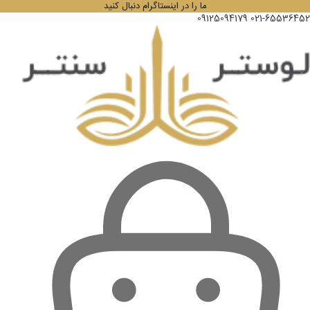
ما را در اینستاگرام دنبال کنید
09125094179
021-65536452