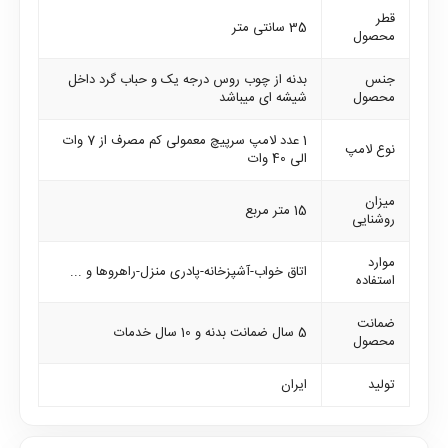
قطر
35 سانتی متر
محصول
جنس
بدنه از چوب روس درجه یک و حباب گرد داخل
محصول
شیشه ای میباشد
1 عدد لامپ سرپیچ معمولی کم مصرف از 7 وات
نوع لامپ
الی 40 وات
میزان
15 متر مربع
روشنایی
موارد
اتاق خواب-آشپزخانه-پادری منزل-راهروها و ...
استفاده
ضمانت
5 سال ضمانت بدنه و 10 سال خدمات
محصول
تولید
ایران