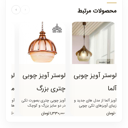
محصولات مرتبط
›
‹
لوستر آویز چوبی
لوستر آویز چوبی
لوستر 
آلما
چتری بزرگ
مدل چ
آویز آلما از مدل های جدید و
آویز چوبی چتری بصورت تکی
آویز تک ش
زیبای آویزهای تکی چوبی
در دو سایز بزرگ و کوچک
های بسیار
مخصوص آشپزخانه و اتاق
تولید میگردد و همچنین
استفاده د
0تومان
1,330,000تومان
0تومان
خواب میباشد که بدنه ای 12
بصورت سه شعله نامنظم و
آشپزخانه،ا
پ..
دیواری ..