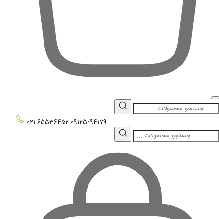
0
021-65536452
09125094179