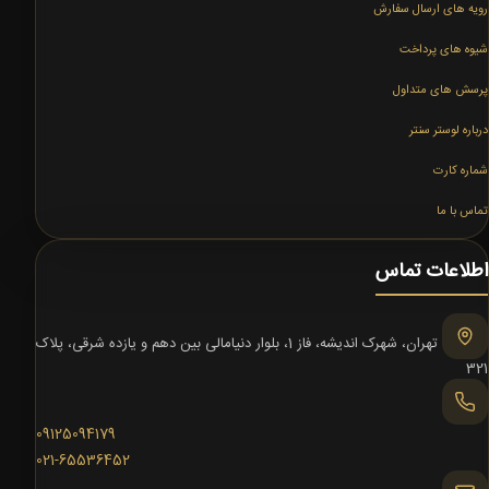
رویه های ارسال سفارش
شیوه های پرداخت
پرسش های متداول
درباره لوستر سنتر
شماره کارت
تماس با ما
اطلاعات تماس
تهران، شهرک اندیشه، فاز 1، بلوار دنیامالی بین دهم و یازده شرقی، پلاک
321
09125094179
021-65536452