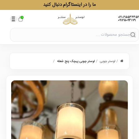
ما را در اینستاگرام دنبال کنید
021-65536452
0
09125094179
/
/
/
لوستر چوبی
لوستر چوبی پیچک پنج شعله