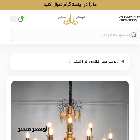
ما را در اینستاگرام دنبال کنید
021-65536452
0
09125094179
/
/
لوستر چوبی فرانسوی نورا فندقی