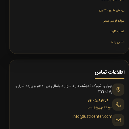
پرسش های متداول
درباره لوستر سنتر
شماره کارت
تماس با ما
اطلاعات تماس
تهران، شهرک اندیشه، فاز 1، بلوار دنیامالی بین دهم و یازده شرقی،
پلاک 321
09125094179
021-65536452
info@lustrcenter.com