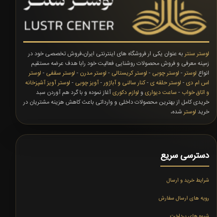
لوستر سنتر
به عنوان یکی ار فروشگاه های اینترنتی ایران،فروش تخصصی خود در
زمینه معرفی و فروش محصولات روشنایی فعالیت خود رابا هدف عرضه مستقیم
انواع
لوستر
-
لوستر چوبی
-
لوستر کریستالی
-
لوستر مدرن
-
لوستر سقفی
-
لوستر
اس ام دی
-
لوستر حلقه ی
-
کنار سالنی و آباژور
-
آویز چوبی
-
لوستر آویز آشپزخانه
و اتاق خواب
-
ساعت دیواری
و
لوازم دکوری
آغاز نموده و با گرد هم آوردن سبد
خریدی کامل از بهترین محصولات داخلی و وارداتی باعث کاهش هزینه مشتریان در
خرید
لوستر
شده،
دسترسی سریع
شرایط خرید و ارسال
رویه های ارسال سفارش
شیوه های پرداخت