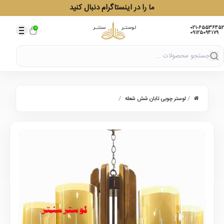
ما را در اینستاگرام دنبال کنید
021-65536452
0
09125094179
/
/
لوستر چوبی تابان شش شعله