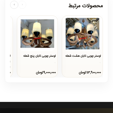
محصولات مرتبط
‹
›
لوستر چوبی تابان هشت شعله
لوستر چوبی تابان پنج شعله
لوستر چوب
..
..
لوستر چوبی
یکی دیگر ا
منحصر بفر
13,900,000تومان
9,000,000تومان
28,500,000ت
مناسب خان