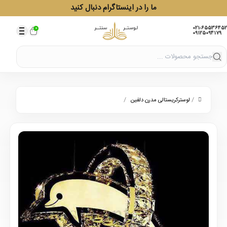
ما را در اینستاگرام دنبال کنید
021-65536452
0
09125094179
/
/
لوسترکریستالی مدرن دلفین