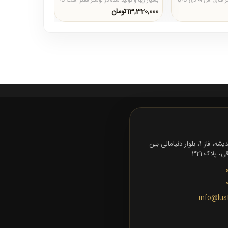
تر های اس ام دی که با
بسیار زیبا و تولید شده در لوستر سنتر است که
در تصویر بالا سایز 5..
13,320,000تومان
تهران، شهرک اندیشه، فاز 1، بلوار دنیامالی بین
 پلاک 321
info@lus