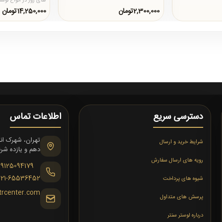
های روز در انواع لوس
طراحی زیبا و شیک..
2,300,000تومان
14,250,000تومان
دسترسی سریع
اطلاعات تماس
شرایط خرید و ارسال
دهم و یازده شرقی،
رویه های ارسال سفارش
09125094179
021-65536452
شیوه های پرداخت
trcenter.com
پرسش های متداول
درباره لوستر سنتر