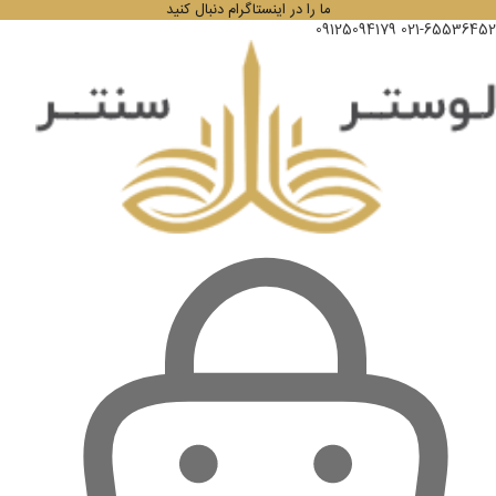
ما را در اینستاگرام دنبال کنید
09125094179
021-65536452