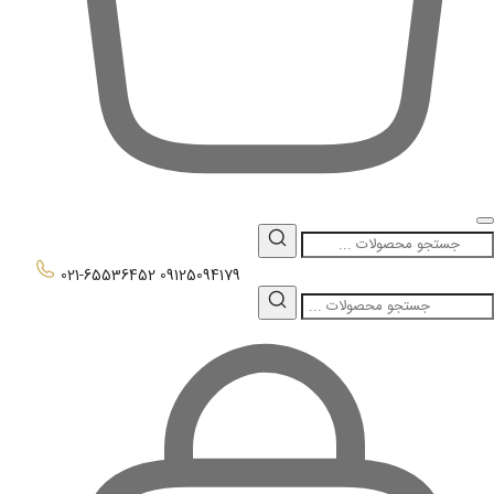
0
021-65536452
09125094179