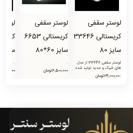
لوستر سقفی
لوستر سقفی
لوستر
کریستالی 33646
کریستالی 6653
کریستا
سایز 80
سایز 60*80
سایز 60-80 نقره
لوستر سقفی 33646 از مدل
..
..
های شیک و جدید تولید شده
6,500,000تومان
14,880,000توم
در لوستر سنتر است که شکل
24,000,000تومان
بدنه آن گرد میباشد و برای..