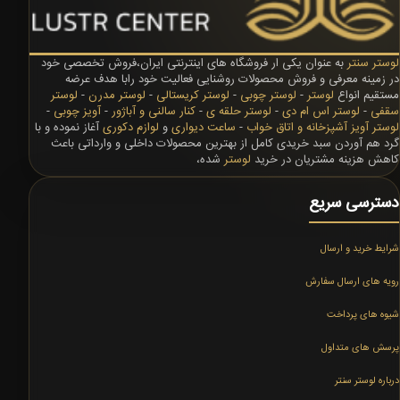
لوستر سنتر
به عنوان یکی ار فروشگاه های اینترنتی ایران،فروش تخصصی خود
در زمینه معرفی و فروش محصولات روشنایی فعالیت خود رابا هدف عرضه
مستقیم انواع
لوستر
-
لوستر چوبی
-
لوستر کریستالی
-
لوستر مدرن
-
لوستر
سقفی
-
لوستر اس ام دی
-
لوستر حلقه ی
-
کنار سالنی و آباژور
-
آویز چوبی
-
لوستر آویز آشپزخانه و اتاق خواب
-
ساعت دیواری
و
لوازم دکوری
آغاز نموده و با
گرد هم آوردن سبد خریدی کامل از بهترین محصولات داخلی و وارداتی باعث
کاهش هزینه مشتریان در خرید
لوستر
شده،
دسترسی سریع
شرایط خرید و ارسال
رویه های ارسال سفارش
شیوه های پرداخت
پرسش های متداول
درباره لوستر سنتر