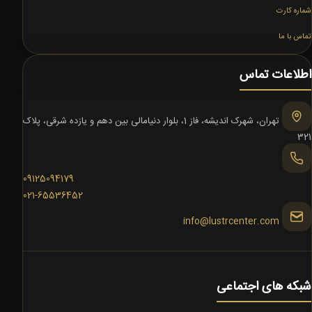
شماره کارت
تماس با ما
اطلاعات تماس
تهران، شهرک اندیشه، فاز 1، بلوار دنیامالی بین دهم و یازده شرقی، پلاک
321
09125094179
021-65536452
info@lustrcenter.com
شبکه های اجتماعی