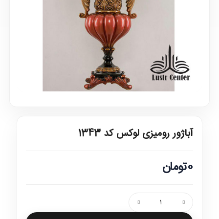
آباژور رومیزی لوکس کد 1343
0تومان