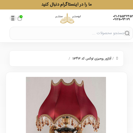
ما را در اینستاگرام دنبال کنید
021-65536452
0
09125094179
/
/
آباژور رومیزی لوکس کد 1343