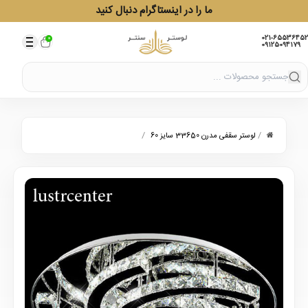
ما را در اینستاگرام دنبال کنید
021-65536452
0
09125094179
/
/
لوستر سقفی مدرن 33650 سایز 60