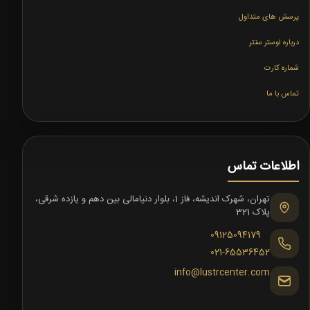
پرسش های متداول
درباره لوستر سنتر
شماره کارت
تماس با ما
اطلاعات تماس
تهران، شهرک اندیشه، فاز 1، بلوار دنیامالی بین دهم و یازده شرقی،
پلاک 321
09125094179
021-65536452
info@lustrcenter.com