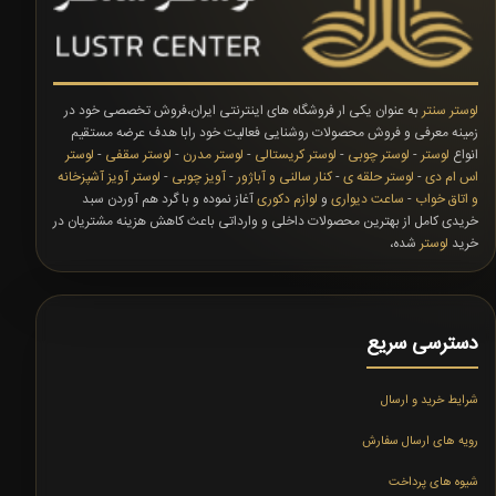
لوستر سنتر
به عنوان یکی ار فروشگاه های اینترنتی ایران،فروش تخصصی خود در
زمینه معرفی و فروش محصولات روشنایی فعالیت خود رابا هدف عرضه مستقیم
انواع
لوستر
-
لوستر چوبی
-
لوستر کریستالی
-
لوستر مدرن
-
لوستر سقفی
-
لوستر
اس ام دی
-
لوستر حلقه ی
-
کنار سالنی و آباژور
-
آویز چوبی
-
لوستر آویز آشپزخانه
و اتاق خواب
-
ساعت دیواری
و
لوازم دکوری
آغاز نموده و با گرد هم آوردن سبد
خریدی کامل از بهترین محصولات داخلی و وارداتی باعث کاهش هزینه مشتریان در
خرید
لوستر
شده،
دسترسی سریع
شرایط خرید و ارسال
رویه های ارسال سفارش
شیوه های پرداخت