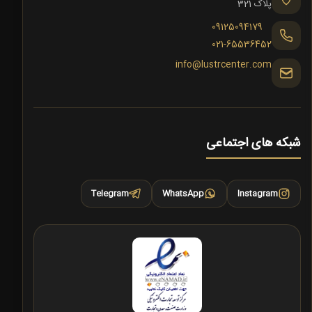
پلاک 321
09125094179
021-65536452
info@lustrcenter.com
شبکه های اجتماعی
Telegram
WhatsApp
Instagram