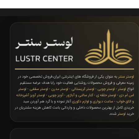
لوستر سنتر
به عنوان یکی ار فروشگاه های اینترنتی ایران،فروش تخصصی خود در
زمینه معرفی و فروش محصولات روشنایی فعالیت خود رابا هدف عرضه مستقیم
انواع
لوستر
-
لوستر چوبی
-
لوستر کریستالی
-
لوستر مدرن
-
لوستر سقفی
-
لوستر
اس ام دی
-
لوستر حلقه ی
-
کنار سالنی و آباژور
-
آویز چوبی
-
لوستر آویز آشپزخانه
و اتاق خواب
-
ساعت دیواری
و
لوازم دکوری
آغاز نموده و با گرد هم آوردن سبد
خریدی کامل از بهترین محصولات داخلی و وارداتی باعث کاهش هزینه مشتریان در
خرید
لوستر
شده،